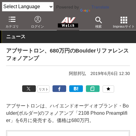
Powered by
Translate
AV Watch
製品
オーディオアンプ
カテゴリ
ログイン
検索
Impressサイト
ニュース
アブサートロン、680万円のBoulderリファレンス
フォノアンプ
阿部邦弘
2019年6月6日 12:30
リスト
アブサートロンは、ハイエンドオーディオブランド・Bo
ulder(ボルダー)のフォノアンプ「2108 Phono Preamplifi
er」を6月に発売する。価格は680万円。