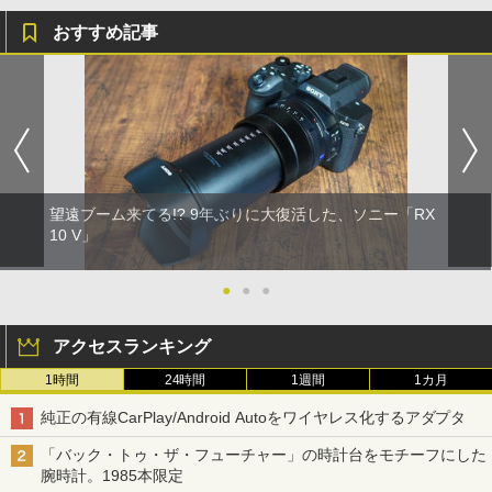
おすすめ記事
望遠ブーム来てる!? 9年ぶりに大復活した、ソニー「RX
10 V」
●
●
●
アクセスランキング
1時間
24時間
1週間
1カ月
純正の有線CarPlay/Android Autoをワイヤレス化するアダプタ
「バック・トゥ・ザ・フューチャー」の時計台をモチーフにした
腕時計。1985本限定