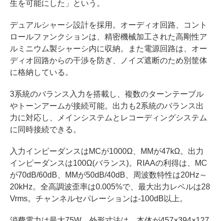
生を可能にした」という。
デュアルシャーシ設計を採用。オーディオ回路、コント
ロールファンクションは、精密機械加工された高剛性ア
ルミニウム製シャーシ内に収納。また電源回路は、オー
ディオ回路からの干渉を防ぎ、ノイズ遮断のため別筐体
に格納している。
3系統のバランス入力を搭載し、複数のターンテーブル
やトーンアームが接続可能。出力も2系統のバランス出
力に対応し、メインシステムとレコーディングシステム
に同時接続できる。
入力インピーダンスはMCが1000Ω、MMが47kΩ。出力
インピーダンスは100Ω(バランス)。RIAAの利得は、MC
が70dB/60dB、MMが50dB/40dB、周波数特性は20Hz～
20kHz。全高調波歪率は0.005%で、最大出力レベルは28
Vrms。チャンネルセパレーションは-100dB以上。
消費電力は最大75W。外形寸法は、本体が457×394×127