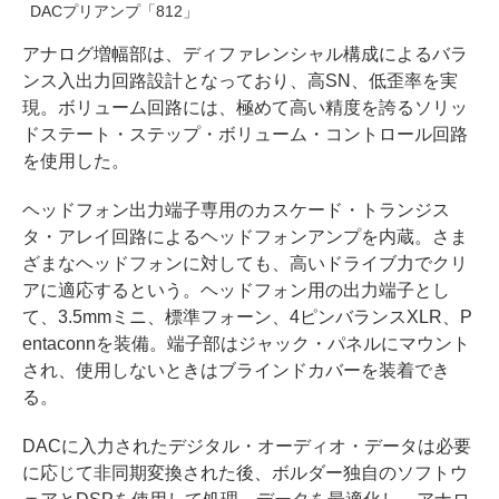
DACプリアンプ「812」
アナログ増幅部は、ディファレンシャル構成によるバラ
ンス入出力回路設計となっており、高SN、低歪率を実
現。ボリューム回路には、極めて高い精度を誇るソリッ
ドステート・ステップ・ボリューム・コントロール回路
を使用した。
ヘッドフォン出力端子専用のカスケード・トランジス
タ・アレイ回路によるヘッドフォンアンプを内蔵。さま
ざまなヘッドフォンに対しても、高いドライブ力でクリ
アに適応するという。ヘッドフォン用の出力端子とし
て、3.5mmミニ、標準フォーン、4ピンバランスXLR、P
entaconnを装備。端子部はジャック・パネルにマウント
され、使用しないときはブラインドカバーを装着でき
る。
DACに入力されたデジタル・オーディオ・データは必要
に応じて非同期変換された後、ボルダー独自のソフトウ