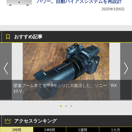
パワー。自動バイアスシステムを再設計
2025年3月6日
おすすめ記事
望遠ブーム来てる!? 9年ぶりに大復活した、ソニー「RX
10 V」
●
●
●
アクセスランキング
1時間
24時間
1週間
1カ月