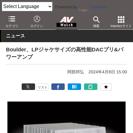
Powered by
Translate
AV Watch
製品
オーディオアンプ
カテゴリ
ログイン
検索
Impressサイト
ニュース
Boulder、LPジャケサイズの高性能DACプリ&パ
ワーアンプ
阿部邦弘
2024年4月8日 15:00
リスト