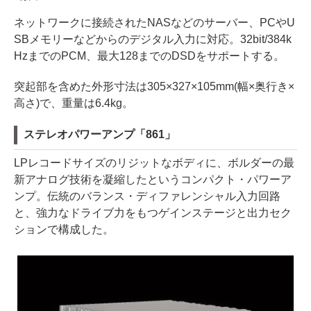
ネットワークに接続されたNASなどのサーバー、PCやU
SBメモリーなどからのデジタル入力に対応。32bit/384k
HzまでのPCM、最大128までのDSDをサポートする。
突起部を含めた外形寸法は305×327×105mm(幅×奥行き×
高さ)で、重量は6.4kg。
ステレオパワーアンプ「861」
LPレコードサイズのリジットなボディに、ボルダーの最
新アナログ技術を凝縮したというコンパクト・パワーア
ンプ。伝統のバランス・ディファレンシャル入力回路
と、強力なドライブ力をもつゲインステージと出力セク
ションで構成した。