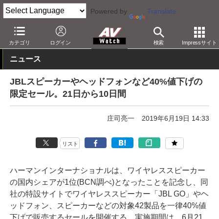
Powered by
Translate
AV Watch
動向
ショップ
セール
カテゴリ
ログイン
検索
Impressサイト
ニュース
JBLスピーカーやヘッドフォンなど40%値下げの
限定セール。21日から10日間
庄司亮一
2019年6月19日 14:33
リスト
ハーマンインターナショナルは、ワイヤレススピーカー
の国内シェアが1位(BCN調べ)となったことを記念し、同
社の特設サイトでワイヤレススピーカー「JBL GO」やヘ
ッドフォン、スピーカーなどの対象42製品を一律40%値
下げで販売するセールを開催する。実施期間は、6月21