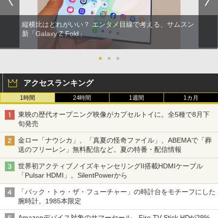
縦横比はどれがいい？ エンタメ目線で考える、サムスン
新「Galaxy Z Fold」
●
●
●
アクセスランキング
1時間
24時間
1週間
1カ月
東映の歴代オープニング映像がカプセルトイに。全5種で8月下
旬発売
金ロー「ナウシカ」、「真夏の怪奇ファイル」、ABEMAで「葬
送のフリーレン」無料配信など。夏の特番・配信情報
世界初アクティブノイズキャンセリングII搭載HDMIケーブル
「Pulsar HDMI」。SilentPowerから
「バック・トゥ・ザ・フューチャー」の時計台をモチーフにした
腕時計。1985本限定
Amazonデバイス対象のサマーセール。Fire TV Stick HDが29%