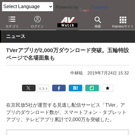
Powered by
Translate
AV Watch
コンテンツ・サービス
映像配信
TVer
カテゴリ
ログイン
検索
Impressサイト
ニュース
TVerアプリが2,000万ダウンロード突破。五輪特設
ページで名場面集も
中林暁
2019年7月24日 15:32
リスト
在京民放5社が運営する見逃し配信サービス「TVer」ア
プリのダウンロード数が、スマートフォン・タブレット
アプリ、テレビアプリ累計で2,000万を突破した。