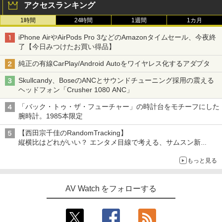
アクセスランキング
1時間
24時間
1週間
1カ月
iPhone AirやAirPods Pro 3などのAmazonタイムセール、今夜終
了【今日みつけたお買い得品】
純正の有線CarPlay/Android Autoをワイヤレス化するアダプタ
Skullcandy、BoseのANCとサウンドチューニング採用の震える
ヘッドフォン「Crusher 1080 ANC」
「バック・トゥ・ザ・フューチャー」の時計台をモチーフにした
腕時計。1985本限定
【西田宗千佳のRandomTracking】
縦横比はどれがいい？ エンタメ目線で考える、サムスン新
「Galaxy Z Fold」
もっと見る
AV Watch をフォローする