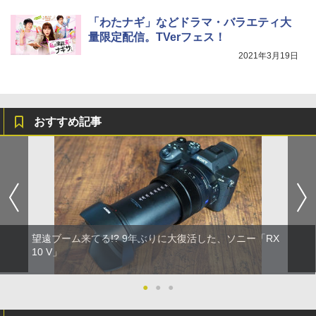
「わたナギ」などドラマ・バラエティ大
量限定配信。TVerフェス！
2021年3月19日
おすすめ記事
望遠ブーム来てる!? 9年ぶりに大復活した、ソニー「RX
10 V」
●
●
●