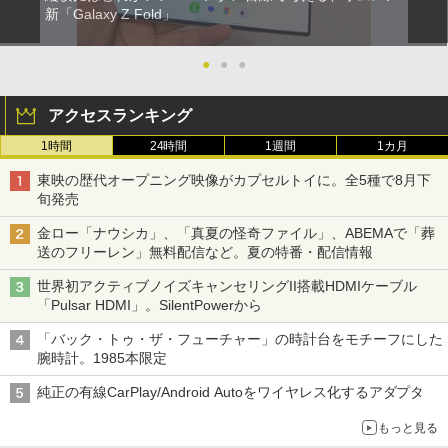
新「Galaxy Z Fold」
●
●
●
アクセスランキング
1時間
24時間
1週間
1カ月
東映の歴代オープニング映像がカプセルトイに。全5種で8月下
旬発売
金ロー「ナウシカ」、「真夏の怪奇ファイル」、ABEMAで「葬
送のフリーレン」無料配信など。夏の特番・配信情報
世界初アクティブノイズキャンセリングII搭載HDMIケーブル
「Pulsar HDMI」。SilentPowerから
「バック・トゥ・ザ・フューチャー」の時計台をモチーフにした
腕時計。1985本限定
純正の有線CarPlay/Android Autoをワイヤレス化するアダプタ
もっと見る