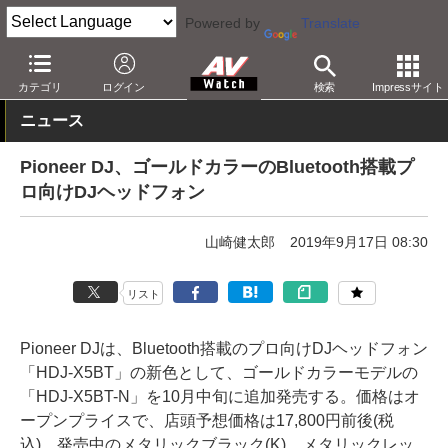
Powered by
Translate
AV Watch
製品
ヘッドフォン
パイオニア
カテゴリ
ログイン
検索
Impressサイト
ニュース
Pioneer DJ、ゴールドカラーのBluetooth搭載プ
ロ向けDJヘッドフォン
山崎健太郎
2019年9月17日 08:30
リスト
Pioneer DJは、Bluetooth搭載のプロ向けDJヘッドフォン
「HDJ-X5BT」の新色として、ゴールドカラーモデルの
「HDJ-X5BT-N」を10月中旬に追加発売する。価格はオ
ープンプライスで、店頭予想価格は17,800円前後(税
込)。発売中のメタリックブラック(K)、メタリックレッ