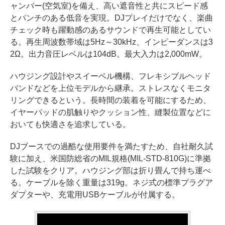
ャンバー(空気室)を備え、高い遮音性と共にスピード感
とパンチのある低音を実現。DJプレイだけでなく、楽曲
チェック時も躍動感のあるサウンドで再生可能としてい
る。再生周波数帯域は5Hz～30kHz、インピーダンスは3
2Ω。出力音圧レベルは104dB。最大入力は2,000mW。
ハウジング設計やスイーベル機構、フレキシブルヘッド
バンドなどを上位モデルから継承。ストレスなくモニタ
リングできるという。長時間の装着を可能にするため、
イヤーパッドの肌触りやクッション性、縫製位置などに
おいても快適さを追求している。
DJブースでの過酷な使用要件を満たすため、自社耐久試
験に加え、米国防総省のMIL規格(MIL-STD-810G)に準拠
した試験をクリア。ハウジング部は折り畳んで持ち運べ
る。ケーブルを除く重量は319g。ネジ式の標準プラグア
ダプターや、充電用USBケーブルが付属する。