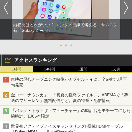
縦横比はどれがいい？ エンタメ目線で考える、サムスン
新「Galaxy Z Fold」
●
●
●
アクセスランキング
1時間
24時間
1週間
1カ月
東映の歴代オープニング映像がカプセルトイに。全5種で8月下
旬発売
金ロー「ナウシカ」、「真夏の怪奇ファイル」、ABEMAで「葬
送のフリーレン」無料配信など。夏の特番・配信情報
「バック・トゥ・ザ・フューチャー」の時計台をモチーフにした
腕時計。1985本限定
世界初アクティブノイズキャンセリングII搭載HDMIケーブル
「Pulsar HDMI」。SilentPowerから