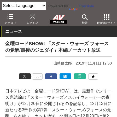
Powered by
Translate
AV Watch
コンテンツ・サービス
映画
映画作品
カテゴリ
ログイン
検索
Impressサイト
ニュース
金曜ロードSHOW! 「スター・ウォーズ フォース
の覚醒/最後のジェダイ」本編ノーカット放送
山崎健太郎
2019年11月1日 12:50
リスト
日本テレビの「金曜ロードSHOW!」は、最新作でシリー
ズ完結編の「スター・ウォーズ／スカイウォーカーの夜
明け」が12月20日に公開されるのを記念し、12月13日に
新たなる3部作の第1弾「スター・ウォーズ/フォースの覚
醒」を本編ノーカット放送、公開当日の12月20日は第2