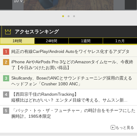
10 V」
●
●
●
アクセスランキング
1時間
24時間
1週間
1カ月
純正の有線CarPlay/Android Autoをワイヤレス化するアダプタ
iPhone AirやAirPods Pro 3などのAmazonタイムセール、今夜終
了【今日みつけたお買い得品】
Skullcandy、BoseのANCとサウンドチューニング採用の震える
ヘッドフォン「Crusher 1080 ANC」
【西田宗千佳のRandomTracking】
縦横比はどれがいい？ エンタメ目線で考える、サムスン新
「Galaxy Z Fold」
「バック・トゥ・ザ・フューチャー」の時計台をモチーフにした
腕時計。1985本限定
もっと見る