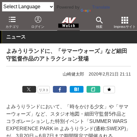
Powered by
Translate
AV Watch
コンテンツ・サービス
映画
映画作品
カテゴリ
ログイン
検索
Impressサイト
ニュース
よみうりランドに、「サマーウォーズ」など細田
守監督作品のアトラクション登場
山崎健太郎
2020年2月21日 21:11
リスト
よみうりランドにおいて、「時をかける少女」や「サマ
ーウォーズ」など、スタジオ地図・細田守監督5作品と
コラボレーションした特別イベント「SUMMER WARS
EXPERIENCE PARK in よみうりランド(通称:SWEXP)」
が、3月20日～6月7日まで期間限定で開催される。