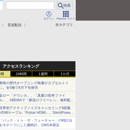
ログイン
Impress サイト
全カテゴリ
音楽配信
アクセスランキング
時間
24時間
1週間
1カ月
東映の歴代オープニング映像がカプセルトイ
に。全5種で8月下旬発売
金ロー「ナウシカ」、「真夏の怪奇ファイ
ル」、ABEMAで「葬送のフリーレン」無料配信
など。夏の特番・配信情報
世界初アクティブノイズキャンセリングII搭載
HDMIケーブル「Pulsar HDMI」。SilentPower
から
「バック・トゥ・ザ・フューチャー」の時計台
をモチーフにした腕時計。1985本限定