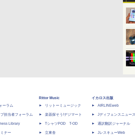
Rittor Music
イカロス出版
dフォーラム
リットーミュージック
AIRLINEweb
ップ担当者フォーラム
楽器探そう!デジマート
Jディフェンスニュー
ness Library
TシャツPOD T-OD
通訳翻訳ジャーナル
セミナー
立東舎
JレスキューWeb