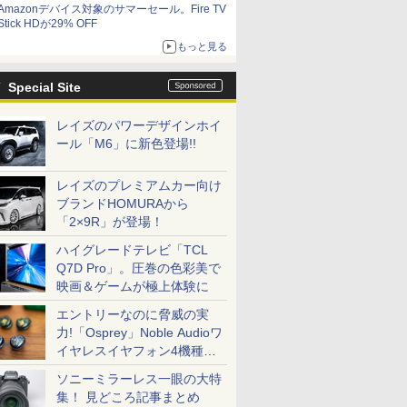
Amazonデバイス対象のサマーセール。Fire TV
Stick HDが29% OFF
もっと見る
Special Site
レイズのパワーデザインホイ
ール「M6」に新色登場!!
レイズのプレミアムカー向け
ブランドHOMURAから
「2×9R」が登場！
ハイグレードテレビ「TCL
Q7D Pro」。圧巻の色彩美で
映画＆ゲームが極上体験に
エントリーなのに脅威の実
力!「Osprey」Noble Audioワ
イヤレスイヤフォン4機種を
一気に聴く
ソニーミラーレス一眼の大特
集！ 見どころ記事まとめ