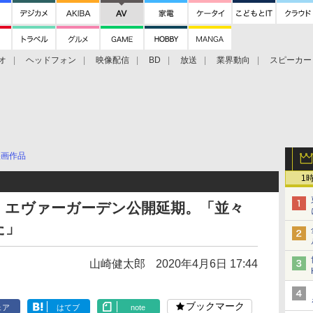
オ
ヘッドフォン
映像配信
BD
放送
業界動向
スピーカー
ェクタ
PS4
BDプレーヤー
映像配信
BD
映画作品
1
・エヴァーガーデン公開延期。「並々
た」
山崎健太郎
2020年4月6日 17:44
ブックマーク
ェア
はてブ
note