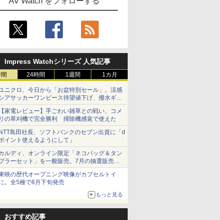
AV Watch をフォローする
Impress Watchシリーズ 人気記事
時間
24時間
1週間
1カ月
ユニクロ、今日から「お盆特別セール」。涼感
シアサッカーワンピース待望値下げ、撥水ギア
ショーツは1990円に
【家電レビュー】手ごわい雑草との戦い、コメ
リの草刈機で完全勝利 掃除機感覚で使えた
NTT島田社長、ソフトバンクのセブン出資に「d
ポイント使えるようにして」
カルディ、オンライン限定「ネコバッグ＆タン
ブラーセット」を一般販売。7月の抽選販売の
当選無効分
東映の歴代オープニング映像がカプセルトイ
に。全5種で8月下旬発売
もっと見る
おすすめ記事