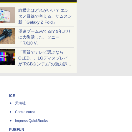
縦横比はどれがいい？ エン
タメ目線で考える、サムスン
新「Galaxy Z Fold」
望遠ブーム来てる!? 9年ぶり
に大復活した、ソニー
「RX10 V」
「画質でテレビ選ぶなら
OLED」、LGディスプレイ
が“RGBタンデム”の魅力訴
求。液晶とのガチ比較も
ICE
天海社
ス
Comic curea
impress QuickBooks
PUBFUN