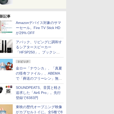
新記事
Amazonデバイス対象のサマ
ーセール。Fire TV Stick HD
が29% OFF
アバック、リビングに調和す
るシアタースピーカー
「HFSP250」。ブックシェ
ルフはペア3万円以下
トピック
金ロー「ナウシカ」、「真夏
の怪奇ファイル」、ABEMA
で「葬送のフリーレン」無料
配信など。夏の特番・配信情
SOUNDPEATS、音質と軽さ
報
追求した「Air6 Pro」。先行
登録で8383円
東映の歴代オープニング映像
がカプセルトイに。全5種で8