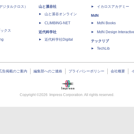
 X（デジタルクロス）
山と溪谷社
イカロスアカデミー
山と溪谷オンライン
MdN
CLIMBING-NET
MdN Books
ブックス
近代科学社
MdN Design Interactiv
ing
近代科学社Digital
テックリブ
TechLib
広告掲載のご案内
編集部へのご連絡
プライバシーポリシー
会社概要
Copyright ©
2026
Impress Corporation. All rights reserved.