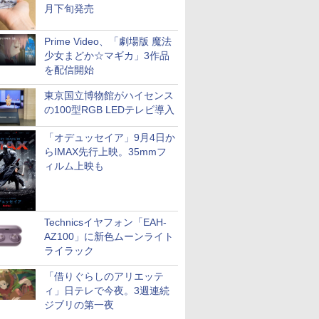
月下旬発売
Prime Video、「劇場版 魔法
少女まどか☆マギカ」3作品
を配信開始
東京国立博物館がハイセンス
の100型RGB LEDテレビ導入
「オデュッセイア」9月4日か
らIMAX先行上映。35mmフ
ィルム上映も
Technicsイヤフォン「EAH-
AZ100」に新色ムーンライト
ライラック
「借りぐらしのアリエッテ
ィ」日テレで今夜。3週連続
ジブリの第一夜