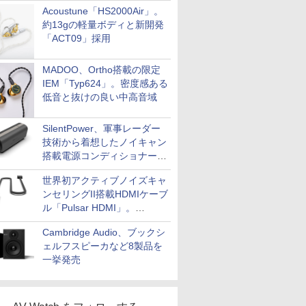
Acoustune「HS2000Air」。
約13gの軽量ボディと新開発
「ACT09」採用
MADOO、Ortho搭載の限定
IEM「Typ624」。密度感ある
低音と抜けの良い中高音域
SilentPower、軍事レーダー
技術から着想したノイキャン
搭載電源コンディショナー
「AC iPurifier2」
世界初アクティブノイズキャ
ンセリングII搭載HDMIケーブ
ル「Pulsar HDMI」。
SilentPowerから
Cambridge Audio、ブックシ
ェルフスピーカなど8製品を
一挙発売