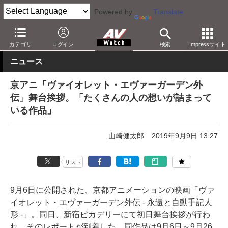
Powered by
Translate
AV Watch
コンテンツ・サービス
映画
映画作品
カテゴリ
ログイン
検索
Impressサイト
ニュース
京アニ「ヴァイオレット・エヴァーガーデン外
伝」舞台挨拶。「たくさんの人の想いが詰まって
いる作品」
山崎健太郎
2019年9月9日 13:27
リスト
9月6日に公開された、京都アニメーションの映画「ヴァ
イオレット・エヴァーガーデン外伝 - 永遠と自動手記人
形 -」。同日、新宿ピカデリーにて初日舞台挨拶が行わ
れ、そのレポートが到着した。同作品は9月6日～9月26