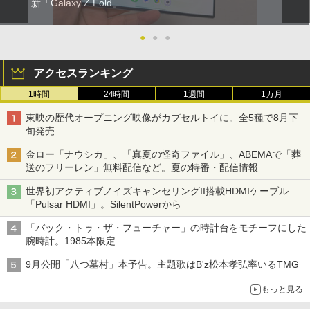
新「Galaxy Z Fold」
●
●
●
アクセスランキング
1時間
24時間
1週間
1カ月
東映の歴代オープニング映像がカプセルトイに。全5種で8月下
旬発売
金ロー「ナウシカ」、「真夏の怪奇ファイル」、ABEMAで「葬
送のフリーレン」無料配信など。夏の特番・配信情報
世界初アクティブノイズキャンセリングII搭載HDMIケーブル
「Pulsar HDMI」。SilentPowerから
「バック・トゥ・ザ・フューチャー」の時計台をモチーフにした
腕時計。1985本限定
9月公開「八つ墓村」本予告。主題歌はB'z松本孝弘率いるTMG
もっと見る