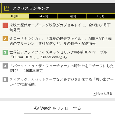
アクセスランキング
1時間
24時間
1週間
1カ月
東映の歴代オープニング映像がカプセルトイに。全5種で8月下
旬発売
金ロー「ナウシカ」、「真夏の怪奇ファイル」、ABEMAで「葬
送のフリーレン」無料配信など。夏の特番・配信情報
世界初アクティブノイズキャンセリングII搭載HDMIケーブル
「Pulsar HDMI」。SilentPowerから
「バック・トゥ・ザ・フューチャー」の時計台をモチーフにした
腕時計。1985本限定
ティアック、カセットテープなどをデジタル化する「思い出アー
カイブ推進活動」
もっと見る
AV Watch をフォローする