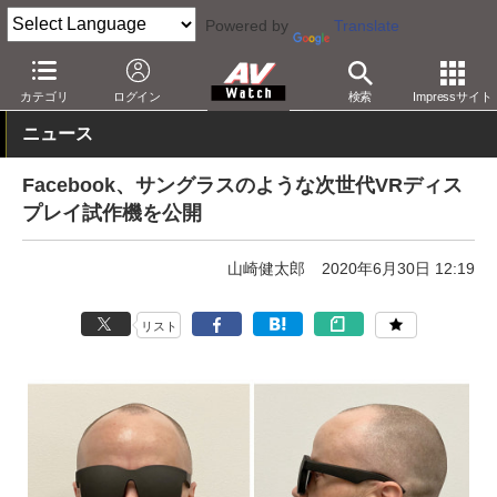
Powered by
Translate
AV Watch
製品
HMD/スマートグラス
カテゴリ
ログイン
検索
Impressサイト
ニュース
Facebook、サングラスのような次世代VRディス
プレイ試作機を公開
山崎健太郎
2020年6月30日 12:19
リスト