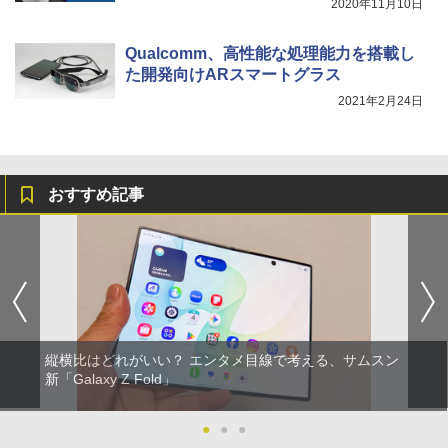
2020年11月10日
Qualcomm、高性能な処理能力を搭載し
た開発向けARスマートグラス
2021年2月24日
おすすめ記事
縦横比はどれがいい？ エンタメ目線で考える、サムスン
新「Galaxy Z Fold」
●
●
●