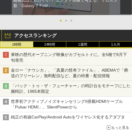
新「Galaxy Z Fold」
●
●
●
アクセスランキング
1時間
24時間
1週間
1カ月
東映の歴代オープニング映像がカプセルトイに。全5種で8月下
旬発売
金ロー「ナウシカ」、「真夏の怪奇ファイル」、ABEMAで「葬
送のフリーレン」無料配信など。夏の特番・配信情報
「バック・トゥ・ザ・フューチャー」の時計台をモチーフにした
腕時計。1985本限定
世界初アクティブノイズキャンセリングII搭載HDMIケーブル
「Pulsar HDMI」。SilentPowerから
純正の有線CarPlay/Android Autoをワイヤレス化するアダプタ
もっと見る