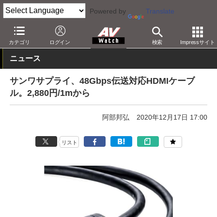
Powered by
Translate
AV Watch
製品
AV周辺機器
カテゴリ
ログイン
検索
Impressサイト
ニュース
サンワサプライ、48Gbps伝送対応HDMIケーブ
ル。2,880円/1mから
阿部邦弘
2020年12月17日 17:00
リスト