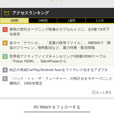
アクセスランキング
1時間
24時間
1週間
1カ月
東映の歴代オープニング映像がカプセルトイに。全5種で8月下
旬発売
金ロー「ナウシカ」、「真夏の怪奇ファイル」、ABEMAで「葬
送のフリーレン」無料配信など。夏の特番・配信情報
世界初アクティブノイズキャンセリングII搭載HDMIケーブル
「Pulsar HDMI」。SilentPowerから
純正の有線CarPlay/Android Autoをワイヤレス化するアダプタ
「バック・トゥ・ザ・フューチャー」の時計台をモチーフにした
腕時計。1985本限定
もっと見る
AV Watch をフォローする