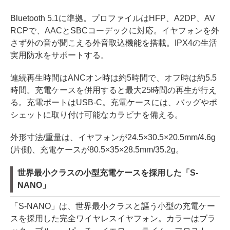
Bluetooth 5.1に準拠。プロファイルはHFP、A2DP、AV
RCPで、AACとSBCコーデックに対応。イヤフォンを外
さず外の音が聞こえる外音取込機能を搭載。IPX4の生活
実用防水をサポートする。
連続再生時間はANCオン時は約5時間で、オフ時は約5.5
時間。充電ケースを併用すると最大25時間の再生が行え
る。充電ポートはUSB-C。充電ケースには、バッグやポ
シェットに取り付け可能なカラビナを備える。
外形寸法/重量は、イヤフォンが24.5×30.5×20.5mm/4.6g
(片側)、充電ケースが80.5×35×28.5mm/35.2g。
世界最小クラスの小型充電ケースを採用した「S-
NANO」
「S-NANO」は、世界最小クラスと謳う小型の充電ケー
スを採用した完全ワイヤレスイヤフォン。カラーはブラ