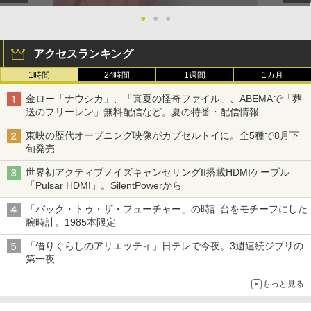
●
●
●
アクセスランキング
1時間
24時間
1週間
1カ月
金ロー「ナウシカ」、「真夏の怪奇ファイル」、ABEMAで「葬
送のフリーレン」無料配信など。夏の特番・配信情報
東映の歴代オープニング映像がカプセルトイに。全5種で8月下
旬発売
世界初アクティブノイズキャンセリングII搭載HDMIケーブル
「Pulsar HDMI」。SilentPowerから
「バック・トゥ・ザ・フューチャー」の時計台をモチーフにした
腕時計。1985本限定
「借りぐらしのアリエッティ」日テレで今夜。3週連続ジブリの
第一夜
もっと見る