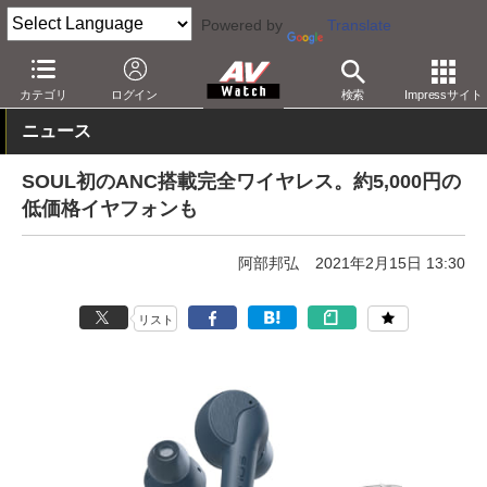
Powered by
Translate
AV Watch
製品
ヘッドフォン
その他
カテゴリ
ログイン
検索
Impressサイト
ニュース
SOUL初のANC搭載完全ワイヤレス。約5,000円の
低価格イヤフォンも
阿部邦弘
2021年2月15日 13:30
リスト