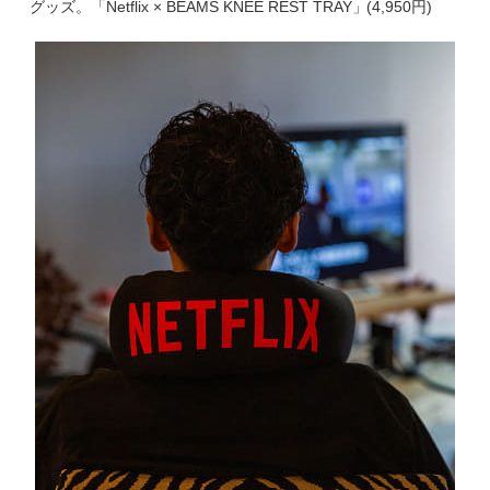
グッズ。「Netflix × BEAMS KNEE REST TRAY」(4,950円)