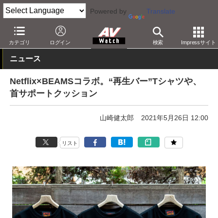
Powered by
Translate
AV Watch
コンテンツ・サービス
映像配信
Netflix
カテゴリ
ログイン
検索
Impressサイト
ニュース
Netflix×BEAMSコラボ。“再生バー”Tシャツや、
首サポートクッション
山崎健太郎
2021年5月26日 12:00
リスト