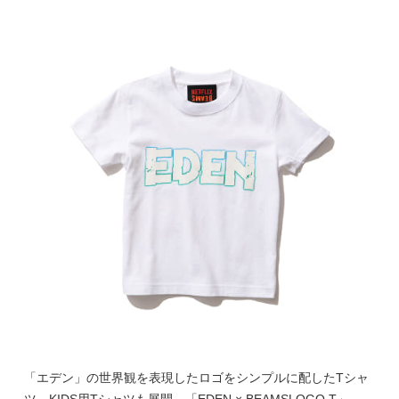
「エデン」の世界観を表現したロゴをシンプルに配したTシャ
ツ。KIDS用Tシャツも展開。「EDEN × BEAMSLOGO T」