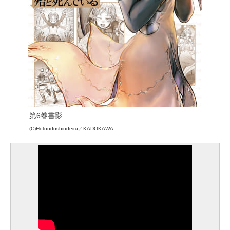
第6巻書影
(C)Hotondoshindeiru／KADOKAWA