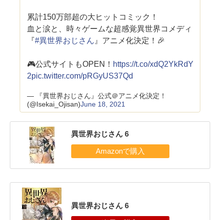
累計150万部超の大ヒットコミック！
血と涙と、時々ゲームな超感覚異世界コメディ
『
#異世界おじさん
』アニメ化決定！🎉
🎮公式サイトもOPEN！
https://t.co/xdQ2YkRdY
2
pic.twitter.com/pRGyUS37Qd
— 『異世界おじさん』公式＠アニメ化決定！
(@Isekai_Ojisan)
June 18, 2021
異世界おじさん 6
異世界おじさん 6