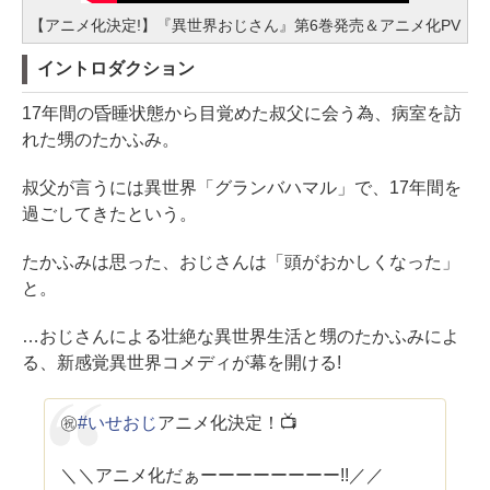
【アニメ化決定!】『異世界おじさん』第6巻発売＆アニメ化PV
イントロダクション
17年間の昏睡状態から目覚めた叔父に会う為、病室を訪
れた甥のたかふみ。
叔父が言うには異世界「グランバハマル」で、17年間を
過ごしてきたという。
たかふみは思った、おじさんは「頭がおかしくなった」
と。
…おじさんによる壮絶な異世界生活と甥のたかふみによ
る、新感覚異世界コメディが幕を開ける!
㊗️
#いせおじ
アニメ化決定！📺
＼＼アニメ化だぁーーーーーーーー!!／／