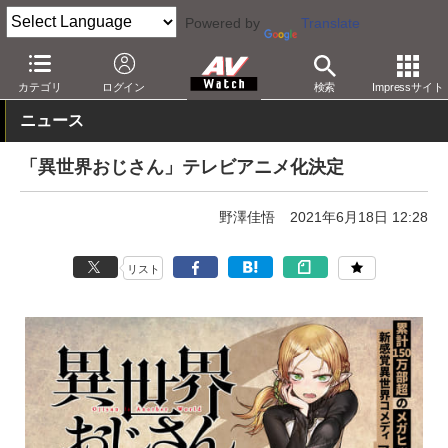
Powered by
Translate
AV Watch
コンテンツ・サービス
放送
その他
カテゴリ
ログイン
検索
Impressサイト
ニュース
「異世界おじさん」テレビアニメ化決定
野澤佳悟
2021年6月18日 12:28
リスト