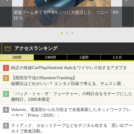
望遠ブーム来てる!? 9年ぶりに大復活した、ソニー「RX
10 V」
●
●
●
アクセスランキング
1時間
24時間
1週間
1カ月
純正の有線CarPlay/Android Autoをワイヤレス化するアダプタ
【西田宗千佳のRandomTracking】
縦横比はどれがいい？ エンタメ目線で考える、サムスン新
「Galaxy Z Fold」
「バック・トゥ・ザ・フューチャー」の時計台をモチーフにした
腕時計。1985本限定
Volumio、電源部から出力段まで全面刷新したネットワークプレ
ーヤー「Primo（2026）」
ティアック、カセットテープなどをデジタル化する「思い出アー
カイブ推進活動」