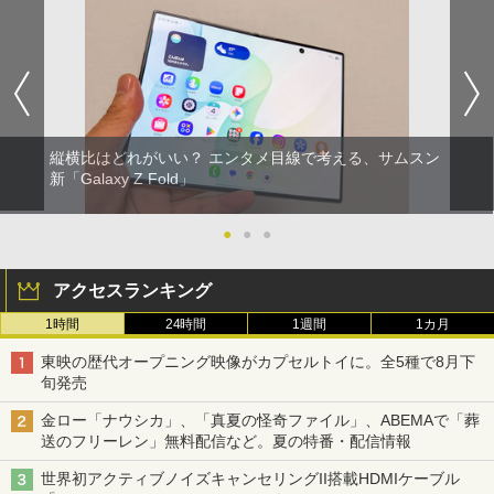
縦横比はどれがいい？ エンタメ目線で考える、サムスン
新「Galaxy Z Fold」
●
●
●
アクセスランキング
1時間
24時間
1週間
1カ月
東映の歴代オープニング映像がカプセルトイに。全5種で8月下
旬発売
金ロー「ナウシカ」、「真夏の怪奇ファイル」、ABEMAで「葬
送のフリーレン」無料配信など。夏の特番・配信情報
世界初アクティブノイズキャンセリングII搭載HDMIケーブル