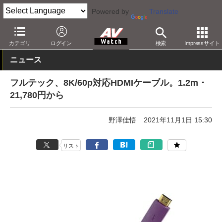
Powered by
Translate
AV Watch
製品
AV周辺機器
カテゴリ
ログイン
検索
Impressサイト
ニュース
フルテック、8K/60p対応HDMIケーブル。1.2m・
21,780円から
野澤佳悟
2021年11月1日 15:30
リスト