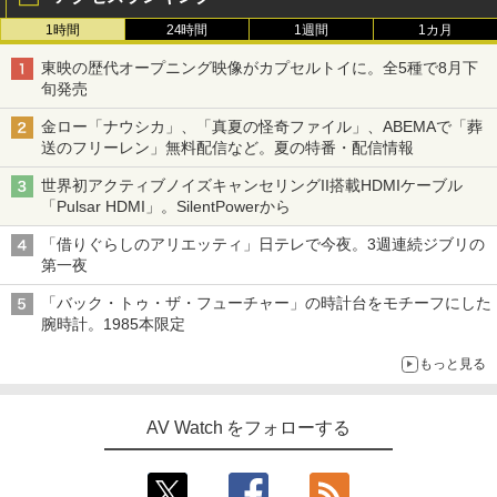
1時間
24時間
1週間
1カ月
東映の歴代オープニング映像がカプセルトイに。全5種で8月下
旬発売
金ロー「ナウシカ」、「真夏の怪奇ファイル」、ABEMAで「葬
送のフリーレン」無料配信など。夏の特番・配信情報
世界初アクティブノイズキャンセリングII搭載HDMIケーブル
「Pulsar HDMI」。SilentPowerから
「借りぐらしのアリエッティ」日テレで今夜。3週連続ジブリの
第一夜
「バック・トゥ・ザ・フューチャー」の時計台をモチーフにした
腕時計。1985本限定
もっと見る
AV Watch をフォローする