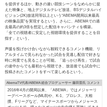
を提供するほか、動きの速い競技シーンをなめらかに捉
えた映像と、地上デジタルテレビ放送、BSデジタルハイ
ビジョン(2K)放送同等以上という“ABEMA開局以来最高
の映像品質”を実現するという。さらに、ABEMAでの過
去最高の約3倍を想定した配信キャパシティを構築。
「全ての視聴者に安定した視聴環境を提供することを目
指す」という。
声援を投げかけ合いながら観戦できるコメント機能、リ
アルタイムで見られなかった試合を見逃し配信で好きな
時に何度でも見ることが可能。「追っかけ再生」で試合
の途中からでも最初から視聴でき、放送後でも試合中に
投稿されたコメントをすべて楽しめるという。
AbemaTV代表/ABEMA 総合プロデューサー 藤田晋氏 コメント
2016年4月の開局以来、「ABEMA」ではメジャーリ
ーグベースボール(MLB)や、K-1、プロレス、大相
撲、Fリーグなど、マイナースポーツからメジャース