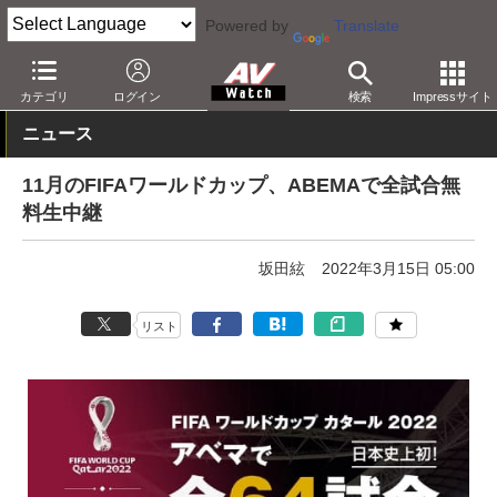
Powered by
Translate
AV Watch
コンテンツ・サービス
映像配信
AbemaTV
カテゴリ
ログイン
検索
Impressサイト
ニュース
11月のFIFAワールドカップ、ABEMAで全試合無
料生中継
坂田絃
2022年3月15日 05:00
リスト