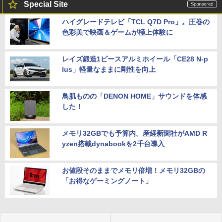
Special Site
ハイグレードテレビ「TCL Q7D Pro」。圧巻の
色彩美で映画＆ゲームが極上体験に
レイズ鍛造1ピースアルミホイール「CE28 N-p
lus」軽量なままに剛性を向上
鳥肌ものの「DENON HOME」サウンドを体感
した！
メモリ32GBでも予算内。産経新聞社がAMD R
yzen搭載dynabookを2千台導入
お値段そのままでメモリ倍増！メモリ32GBの
「お得なゲーミングノート」