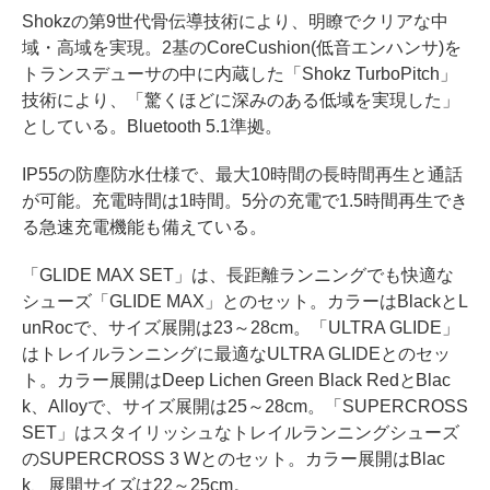
Shokzの第9世代骨伝導技術により、明瞭でクリアな中
域・高域を実現。2基のCoreCushion(低音エンハンサ)を
トランスデューサの中に内蔵した「Shokz TurboPitch」
技術により、「驚くほどに深みのある低域を実現した」
としている。Bluetooth 5.1準拠。
IP55の防塵防水仕様で、最大10時間の長時間再生と通話
が可能。充電時間は1時間。5分の充電で1.5時間再生でき
る急速充電機能も備えている。
「GLIDE MAX SET」は、長距離ランニングでも快適な
シューズ「GLIDE MAX」とのセット。カラーはBlackとL
unRocで、サイズ展開は23～28cm。「ULTRA GLIDE」
はトレイルランニングに最適なULTRA GLIDEとのセッ
ト。カラー展開はDeep Lichen Green Black RedとBlac
k、Alloyで、サイズ展開は25～28cm。「SUPERCROSS
SET」はスタイリッシュなトレイルランニングシューズ
のSUPERCROSS 3 Wとのセット。カラー展開はBlac
k、展開サイズは22～25cm。