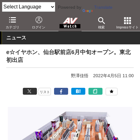
Powered by
Translate
AV Watch
動向
ショップ
カテゴリ
ログイン
検索
Impressサイト
ニュース
e☆イヤホン、仙台駅前店6月中旬オープン。東北
初出店
野澤佳悟
2022年4月5日 11:00
リスト