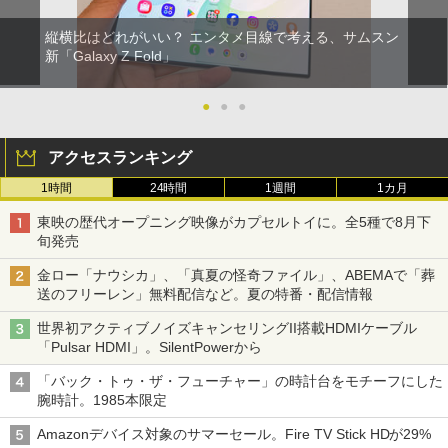
縦横比はどれがいい？ エンタメ目線で考える、サムスン
新「Galaxy Z Fold」
●
●
●
アクセスランキング
1時間
24時間
1週間
1カ月
東映の歴代オープニング映像がカプセルトイに。全5種で8月下
旬発売
金ロー「ナウシカ」、「真夏の怪奇ファイル」、ABEMAで「葬
送のフリーレン」無料配信など。夏の特番・配信情報
世界初アクティブノイズキャンセリングII搭載HDMIケーブル
「Pulsar HDMI」。SilentPowerから
「バック・トゥ・ザ・フューチャー」の時計台をモチーフにした
腕時計。1985本限定
Amazonデバイス対象のサマーセール。Fire TV Stick HDが29%