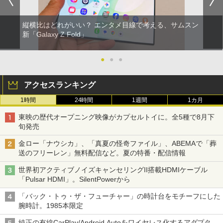
縦横比はどれがいい？ エンタメ目線で考える、サムスン
新「Galaxy Z Fold」
●
●
●
アクセスランキング
1時間
24時間
1週間
1カ月
東映の歴代オープニング映像がカプセルトイに。全5種で8月下
旬発売
金ロー「ナウシカ」、「真夏の怪奇ファイル」、ABEMAで「葬
送のフリーレン」無料配信など。夏の特番・配信情報
世界初アクティブノイズキャンセリングII搭載HDMIケーブル
「Pulsar HDMI」。SilentPowerから
「バック・トゥ・ザ・フューチャー」の時計台をモチーフにした
腕時計。1985本限定
純正の有線CarPlay/Android Autoをワイヤレス化するアダプタ