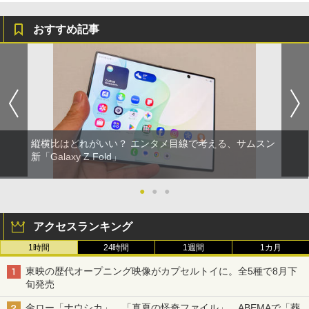
おすすめ記事
縦横比はどれがいい？ エンタメ目線で考える、サムスン
新「Galaxy Z Fold」
●
●
●
アクセスランキング
1時間
24時間
1週間
1カ月
東映の歴代オープニング映像がカプセルトイに。全5種で8月下
旬発売
金ロー「ナウシカ」、「真夏の怪奇ファイル」、ABEMAで「葬