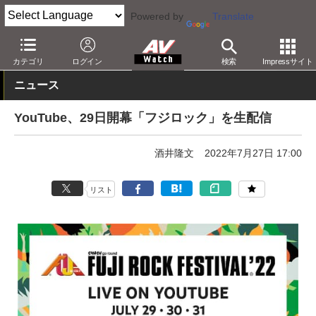
Powered by
Translate
AV Watch
コンテンツ・サービス
映像配信
YouTube
カテゴリ
ログイン
検索
Impressサイト
ニュース
YouTube、29日開幕「フジロック」を生配信
酒井隆文
2022年7月27日 17:00
リスト