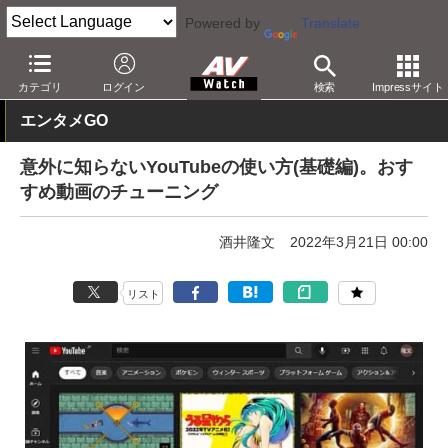
Powered by
Translate
AV Watch
コンテンツ・サービス
映像配信
YouTube
カテゴリ
ログイン
検索
Impressサイト
エンタメGO
意外に知らないYouTubeの使い方(基礎編)。おす
すめ動画のチューニング
酒井隆文
2022年3月21日 00:00
リスト