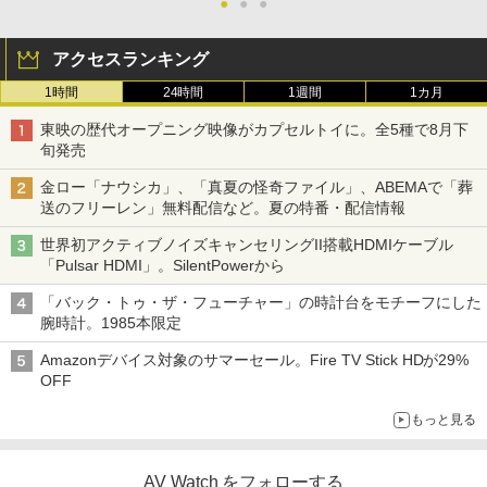
●
●
●
アクセスランキング
1時間
24時間
1週間
1カ月
東映の歴代オープニング映像がカプセルトイに。全5種で8月下
旬発売
金ロー「ナウシカ」、「真夏の怪奇ファイル」、ABEMAで「葬
送のフリーレン」無料配信など。夏の特番・配信情報
世界初アクティブノイズキャンセリングII搭載HDMIケーブル
「Pulsar HDMI」。SilentPowerから
「バック・トゥ・ザ・フューチャー」の時計台をモチーフにした
腕時計。1985本限定
Amazonデバイス対象のサマーセール。Fire TV Stick HDが29%
OFF
もっと見る
AV Watch をフォローする