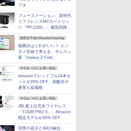
プタ
フェーズメーション、新時代
リファレンスMCカートリッ
ジ「PP-2200」。磁気回路や
ハウジングを根本から見直し
西田宗千佳のRandomTracking
縦横比はどれがいい？ エン
タメ目線で考える、サムスン
新「Galaxy Z Fold」
今日みつけたお買い得品
Amazonでレッドブル24本セ
ットが20% OFF。炭酸水や
麦茶も低価格
今日みつけたお買い得品
JBL最上位完全ワイヤレス
「TOUR PRO 3」、Amazon
限定モデルが25% OFF
現実の花火とARが融合、