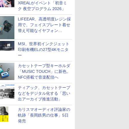
XREALがイベント「初音ミ
ク 夜空プログラム 2026」
LIFEEAR、高透明度レジン採
用で、フェイスプレート着せ
替え可能なイヤフォン
「Nova Shell」
MSI、世界初インクジェット
印刷有機ELの27型4Kモニタ
ー
カセットテープ型キーホルダ
「MUSIC TOUCH」に新色。
NFC搭載で音楽配信へ
ティアック、カセットテープ
などをデジタル化する「思い
出アーカイブ推進活動」
カリスマオーディオ評論家の
軌跡「長岡鉄男の仕事」5日
発売