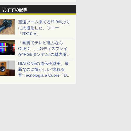
おすすめ記事
望遠ブーム来てる!? 9年ぶり
に大復活した、ソニー
「RX10 V」
「画質でテレビ選ぶなら
OLED」、LGディスプレイ
が“RGBタンデム”の魅力訴
求。液晶とのガチ比較も
DIATONEの遺伝子継承、最
新なのに懐かしい“惚れる
音”Tecnologia e Cuore「DS-
TC52B」を聴く