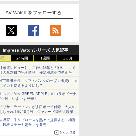
AV Watch をフォローする
Impress Watchシリーズ 人気記事
時間
24時間
1週間
1カ月
【家電レビュー】手ごわい雑草との戦い、コメ
リの草刈機で完全勝利 掃除機感覚で使えた
NTT島田社長、ソフトバンクのセブン出資に「d
ポイント使えるようにして」
ミスド「Mrs. GREEN APPLE」のコラボドーナ
ツ4種、いよいよ発売！
「リサ・ラーソン」がま口ポーチ付録、大人の
おしゃれ手帖 10月号。ジャカード織の北欧猫デ
ザイン
吉野家、牛リブロースを熱々で提供する「極旨
牛鉄板ステーキ定食」を発売
もっと見る