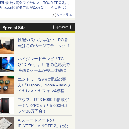
JBL最上位完全ワイヤレス「TOUR PRO 3」、
Amazon限定モデルが25% OFF【今日みつけた
お買い得品】
もっと見る
Special Site
性能の良いお得な中古PC情
報はこのページでチェック！
ハイグレードテレビ「TCL
Q7D Pro」。圧巻の色彩美で
映画＆ゲームが極上体験に
エントリーなのに脅威の実
力!「Osprey」Noble Audioワ
イヤレスイヤフォン4機種を
一気に聴く
マウス、RTX 5060 Ti搭載ゲ
ーミングPCが7万5,000円オ
フで30万円台！
AIスマートノートの
iFLYTEK「AINOTE 2」はな