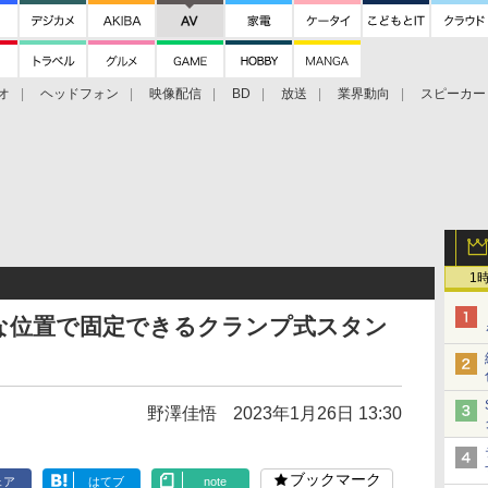
オ
ヘッドフォン
映像配信
BD
放送
業界動向
スピーカー
ェクタ
PS4
BDプレーヤー
映像配信
BD
1
な位置で固定できるクランプ式スタン
野澤佳悟
2023年1月26日 13:30
ブックマーク
ェア
はてブ
note