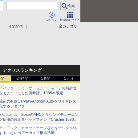
ログイン
Impress サイト
全カテゴリ
音楽配信
アクセスランキング
時間
24時間
1週間
1カ月
「バック・トゥ・ザ・フューチャー」の時計台
をモチーフにした腕時計。1985本限定
純正の有線CarPlay/Android Autoをワイヤレス
化するアダプタ
Skullcandy、BoseのANCとサウンドチューニン
グ採用の震えるヘッドフォン「Crusher 1080
ANC」
ティアック、カセットテープなどをデジタル化
する「思い出アーカイブ推進活動」