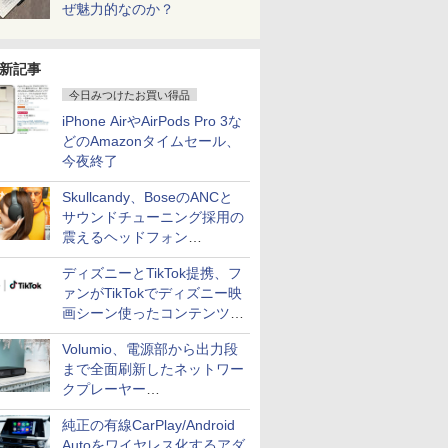
ぜ魅力的なのか？
新記事
今日みつけたお買い得品
iPhone AirやAirPods Pro 3な
どのAmazonタイムセール、
今夜終了
Skullcandy、BoseのANCと
サウンドチューニング採用の
震えるヘッドフォン
「Crusher 1080 ANC」
ディズニーとTikTok提携、フ
ァンがTikTokでディズニー映
画シーン使ったコンテンツ制
作、Disney+にも配信
Volumio、電源部から出力段
まで全面刷新したネットワー
クプレーヤー
「Primo（2026）」
純正の有線CarPlay/Android
Autoをワイヤレス化するアダ