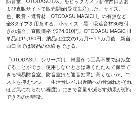
防音室「OTODASU DX」をビックカメラ新宿西口店お
よび直販サイトで販売開始(受注生産)した。サイズ、
色、吸音・遮音材「OTODASU MAGICIII」の有無など、
全8タイプを用意する。小サイズ・黒・吸遮音材36枚付
きの場合、直販価格で274,010円。OTODASU MAGIC III
単品は15,180円。納品は注文の1カ月〜1.5カ月後。新宿
西口店では製品の体験もできる。
「OTODASU」シリーズは、軽量かつ工具不要で組み立
てることができ、使用しないときは薄くたたんで保管で
きる簡易防音室。防音室ほど遮音効果は高くないが、コ
ストを抑えつつ、「生活音レベル(近隣への音漏れがそれ
ほど気にならない程度)」にまで音量を減らす効果が期待
できるのが特徴。