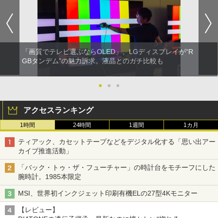
「画質でテレビ選ぶならOLED」、LGディスプレイが“R
GBタンデム”の魅力訴求。液晶とのガチ比較も
●
●
●
アクセスランキング
1時間
24時間
1週間
1カ月
ティアック、カセットテープなどをデジタル化する「思い出アー
カイブ推進活動」
「バック・トゥ・ザ・フューチャー」の時計台をモチーフにした
腕時計。1985本限定
MSI、世界初インクジェット印刷有機ELの27型4Kモニター
【レビュー】