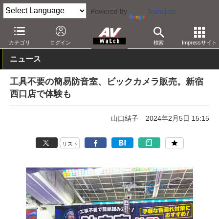
Powered by
Translate
AV Watch
製品
配信機器
カテゴリ
ログイン
検索
Impressサイト
ニュース
工具不要の簡易防音室、ビックカメラ販売。新宿
西口店で体験も
山口結子
2024年2月5日 15:15
リスト