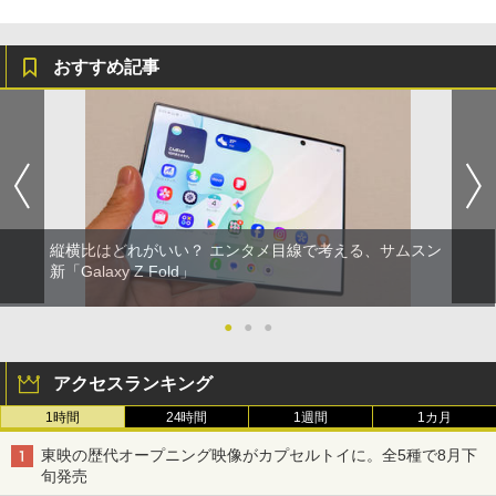
おすすめ記事
縦横比はどれがいい？ エンタメ目線で考える、サムスン
新「Galaxy Z Fold」
●
●
●
アクセスランキング
1時間
24時間
1週間
1カ月
東映の歴代オープニング映像がカプセルトイに。全5種で8月下
旬発売