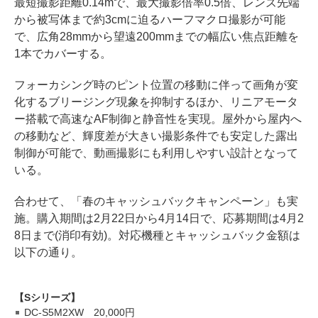
最短撮影距離0.14mで、最大撮影倍率0.5倍、レンズ先端
から被写体まで約3cmに迫るハーフマクロ撮影が可能
で、広角28mmから望遠200mmまでの幅広い焦点距離を
1本でカバーする。
フォーカシング時のピント位置の移動に伴って画角が変
化するブリージング現象を抑制するほか、リニアモータ
ー搭載で高速なAF制御と静音性を実現。屋外から屋内へ
の移動など、輝度差が大きい撮影条件でも安定した露出
制御が可能で、動画撮影にも利用しやすい設計となって
いる。
合わせて、「春のキャッシュバックキャンペーン」も実
施。購入期間は2月22日から4月14日で、応募期間は4月2
8日まで(消印有効)。対応機種とキャッシュバック金額は
以下の通り。
【Sシリーズ】
DC-S5M2XW 20,000円