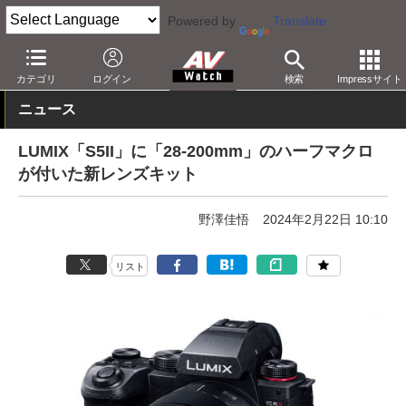
Powered by
Translate
AV Watch
製品
デジタルカメラ
パナソニック
カテゴリ
ログイン
検索
Impressサイト
ニュース
LUMIX「S5II」に「28-200mm」のハーフマクロ
が付いた新レンズキット
野澤佳悟
2024年2月22日 10:10
リスト