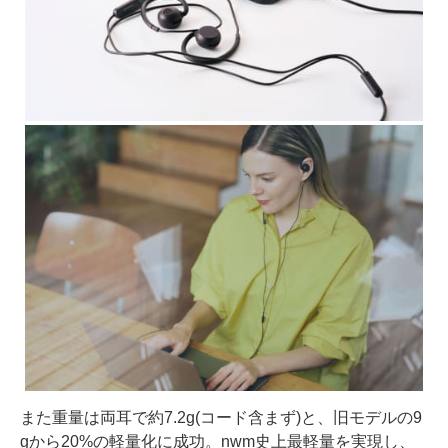
また重量は両耳で約7.2g(コード含まず)と、旧モデルの9
gから20%の軽量化に成功。nwm史上最軽量を実現し、