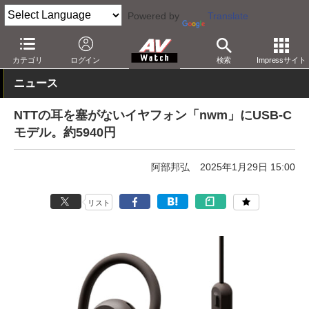
Powered by
Translate
AV Watch
製品
ヘッドフォン
ながら聴き
カテゴリ
ログイン
検索
Impressサイト
ニュース
NTTの耳を塞がないイヤフォン「nwm」にUSB-C
モデル。約5940円
阿部邦弘
2025年1月29日 15:00
リスト