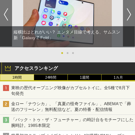
縦横比はどれがいい？ エンタメ目線で考える、サムスン
新「Galaxy Z Fold」
●
●
●
アクセスランキング
1時間
24時間
1週間
1カ月
東映の歴代オープニング映像がカプセルトイに。全5種で8月下
旬発売
金ロー「ナウシカ」、「真夏の怪奇ファイル」、ABEMAで「葬
送のフリーレン」無料配信など。夏の特番・配信情報
「バック・トゥ・ザ・フューチャー」の時計台をモチーフにした
腕時計。1985本限定