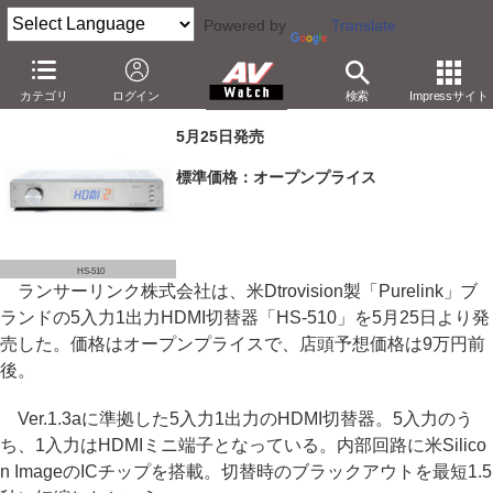
Powered by
Translate
ランサー、HDオーディオ対応5入力1出力HDMI切替器
カテゴリ
ログイン
検索
Impressサイト
－切替時間を短縮。ミニ端子も1入力装備
5月25日発売
標準価格：オープンプライス
HS-510
ランサーリンク株式会社は、米Dtrovision製「Purelink」ブ
ランドの5入力1出力HDMI切替器「HS-510」を5月25日より発
売した。価格はオープンプライスで、店頭予想価格は9万円前
後。
Ver.1.3aに準拠した5入力1出力のHDMI切替器。5入力のう
ち、1入力はHDMIミニ端子となっている。内部回路に米Silico
n ImageのICチップを搭載。切替時のブラックアウトを最短1.5