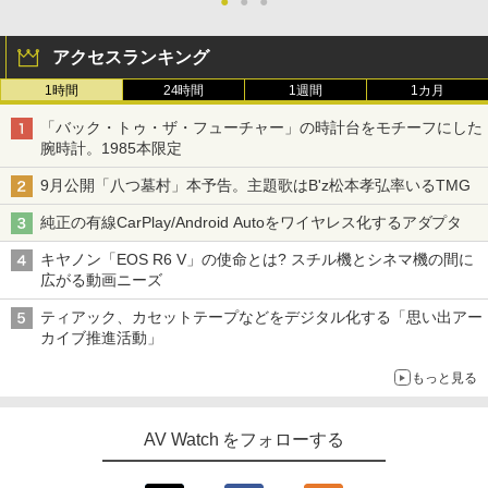
●
●
●
アクセスランキング
1時間
24時間
1週間
1カ月
「バック・トゥ・ザ・フューチャー」の時計台をモチーフにした
腕時計。1985本限定
9月公開「八つ墓村」本予告。主題歌はB'z松本孝弘率いるTMG
純正の有線CarPlay/Android Autoをワイヤレス化するアダプタ
キヤノン「EOS R6 V」の使命とは? スチル機とシネマ機の間に
広がる動画ニーズ
ティアック、カセットテープなどをデジタル化する「思い出アー
カイブ推進活動」
もっと見る
AV Watch をフォローする