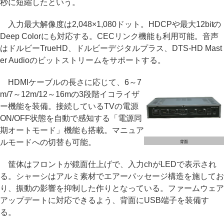
秒に短縮したという。
入力最大解像度は2,048×1,080ドット。HDCPや最大12bitの
Deep Colorにも対応する。CECリンク機能も利用可能。音声
はドルビーTrueHD、ドルビーデジタルプラス、DTS-HD Mast
er Audioのビットストリームをサポートする。
HDMIケーブルの長さに応じて、6～7
m/7～12m/12～16mの3段階イコライザ
ー機能を装備。接続しているTVの電源
ON/OFF状態を自動で感知する「電源同
期オートモード」機能も搭載。マニュア
ルモードへの切替も可能。
背面
筐体はフロントが鏡面仕上げで、入力chがLEDで表示され
る。シャーシはアルミ素材でエアーパッセージ構造を施してお
り、振動の影響を抑制した作りとなっている。ファームウェア
アップデートに対応できるよう、背面にUSB端子を装備す
る。