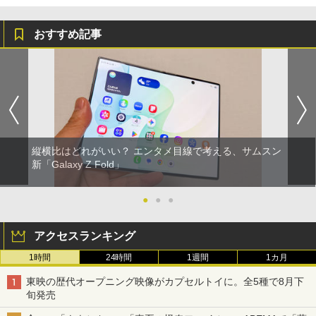
おすすめ記事
縦横比はどれがいい？ エンタメ目線で考える、サムスン
新「Galaxy Z Fold」
●
●
●
アクセスランキング
1時間
24時間
1週間
1カ月
東映の歴代オープニング映像がカプセルトイに。全5種で8月下
旬発売