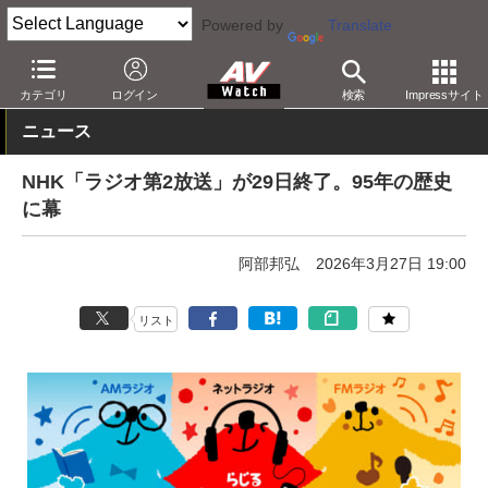
Powered by
Translate
AV Watch
コンテンツ・サービス
放送
ラジオ
カテゴリ
ログイン
検索
Impressサイト
ニュース
NHK「ラジオ第2放送」が29日終了。95年の歴史
に幕
阿部邦弘
2026年3月27日 19:00
リスト