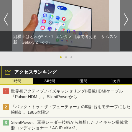
縦横比はどれがいい？ エンタメ目線で考える、サムスン
新「Galaxy Z Fold」
●
●
●
アクセスランキング
1時間
24時間
1週間
1カ月
世界初アクティブノイズキャンセリングII搭載HDMIケーブル
「Pulsar HDMI」。SilentPowerから
「バック・トゥ・ザ・フューチャー」の時計台をモチーフにした
腕時計。1985本限定
SilentPower、軍事レーダー技術から着想したノイキャン搭載電
源コンディショナー「AC iPurifier2」