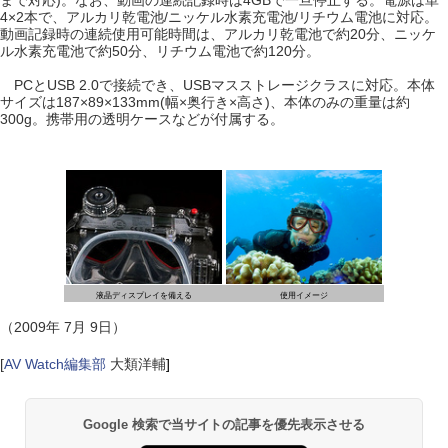
まで対応)。なお、動画の連続記録時は4GBで一旦停止する。電源は単
4×2本で、アルカリ乾電池/ニッケル水素充電池/リチウム電池に対応。
動画記録時の連続使用可能時間は、アルカリ乾電池で約20分、ニッケ
ル水素充電池で約50分、リチウム電池で約120分。
PCとUSB 2.0で接続でき、USBマスストレージクラスに対応。本体
サイズは187×89×133mm(幅×奥行き×高さ)、本体のみの重量は約
300g。携帯用の透明ケースなどが付属する。
液晶ディスプレイを備える
使用イメージ
（2009年 7月 9日）
[
AV Watch編集部
大類洋輔
]
Google 検索で当サイトの記事を優先表示させる