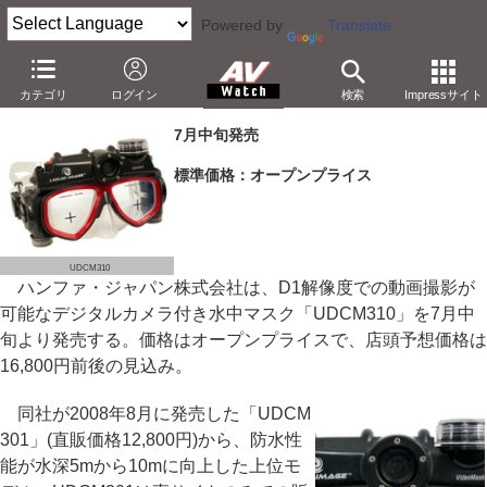
Powered by
Translate
ハンファ、D1動画撮影可能なデジカメ付き水中マスク
カテゴリ
ログイン
検索
Impressサイト
－500万画素CMOS搭載。水深10m対応で実売16,800円
7月中旬発売
標準価格：オープンプライス
UDCM310
ハンファ・ジャパン株式会社は、D1解像度での動画撮影が
可能なデジタルカメラ付き水中マスク「UDCM310」を7月中
旬より発売する。価格はオープンプライスで、店頭予想価格は
16,800円前後の見込み。
同社が2008年8月に発売した「UDCM
301」(直販価格12,800円)から、防水性
能が水深5mから10mに向上した上位モ