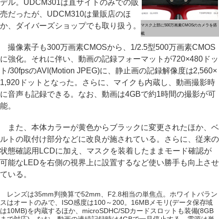
デル。UDCM301は直サイトのみでの販
売だったが、UDCM310は量販店のほ
か、ダイバーズショップでも取り扱う。
マスク上部に500万画素CMOSのカメラを搭
載
撮像素子も300万画素CMOSから、1/2.5型500万画素CMOS
に強化。それに伴い、動画の記録フォーマットが720×480ドッ
ト/30fpsのAVI(Motion JPEG)に、静止画の記録解像度は2,560×
1,920ドットとなった。さらに、マイクも内蔵し、動画撮影時
に音声も記録できる。なお、動画は4GBで約1時間の撮影が可
能。
また、本体カラーが黄色からブラックに変更されたほか、ベ
ルトの取付け部分などに改良が施されている。さらに、従来の
状態確認用LCDに加え、マスクを装着したままモード確認が
可能なLEDを右側の視界上に設置するなど使い勝手も向上させ
ている。
レンズは35mm判換算で52mm、F2.8相当の単焦点。ホワイトバラン
スはオートのみで、ISO感度は100～200。16MBメモリ(データ保存域
は10MB)を内蔵するほか、microSDHC/SDカードスロットも装備(8GB