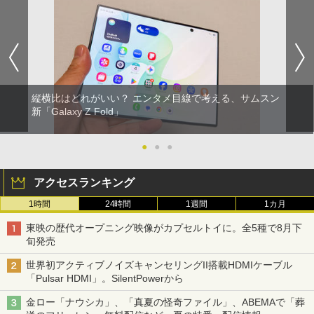
縦横比はどれがいい？ エンタメ目線で考える、サムスン
新「Galaxy Z Fold」
●
●
●
アクセスランキング
1時間
24時間
1週間
1カ月
東映の歴代オープニング映像がカプセルトイに。全5種で8月下
旬発売
世界初アクティブノイズキャンセリングII搭載HDMIケーブル
「Pulsar HDMI」。SilentPowerから
金ロー「ナウシカ」、「真夏の怪奇ファイル」、ABEMAで「葬