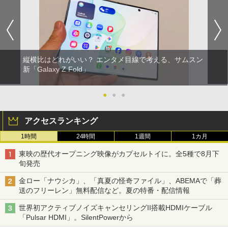
縦横比はどれがいい？ エンタメ目線で考える、サムスン
新「Galaxy Z Fold」
●
●
●
アクセスランキング
1時間
24時間
1週間
1カ月
東映の歴代オープニング映像がカプセルトイに。全5種で8月下
旬発売
金ロー「ナウシカ」、「真夏の怪奇ファイル」、ABEMAで「葬
送のフリーレン」無料配信など。夏の特番・配信情報
世界初アクティブノイズキャンセリングII搭載HDMIケーブル
「Pulsar HDMI」。SilentPowerから