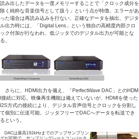
読み出したデータを一度メモリーすることで「クロック成分を
除く純粋な音楽信号として扱う」という点が特徴。エラーがあ
った場合は再読み込みを行ない、正確なデータを抽出。デジタ
ル出力時には、「Digital Lens」という独自の高精度内部クロ
ック付加が行なわれ、低ジッタでのデジタル出力が可能とな
る。
PerfectWave Transporter
PerfectWave DAC
さらに、HDMI出力を備え、「PerfectWave DAC」とのHDM
I接続に対応。映像再生機能は備えていないが、HDMIを使った
I2S方式の接続により、デジタル音声信号とクロックを分割し
て個別に伝送可能。ジッタフリーでDACへデータを転送でき
るという。
DACは最高192kHzまでのアップサンプリン
グが可能で、サンプリングレートコンバータ