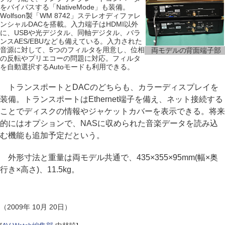
をバイパスする「NativeMode」も装備。
Wolfson製「WM 8742」ステレオディファレ
ンシャルDACを搭載。入力端子はHDMI以外
に、USBや光デジタル、同軸デジタル、バラ
ンスAES/EBUなども備えている。入力された
音源に対して、5つのフィルタを用意し、位相
両モデルの背面端子部
の反転やプリエコーの問題に対応。フィルタ
を自動選択するAutoモードも利用できる。
トランスポートとDACのどちらも、カラーディスプレイを
装備。トランスポートはEthernet端子を備え、ネット接続する
ことでディスクの情報やジャケットカバーを表示できる。将来
的にはオプションで、NASに収められた音楽データを読み込
む機能も追加予定だという。
外形寸法と重量は両モデル共通で、435×355×95mm(幅×奥
行き×高さ)、11.5kg。
（2009年 10月 20日）