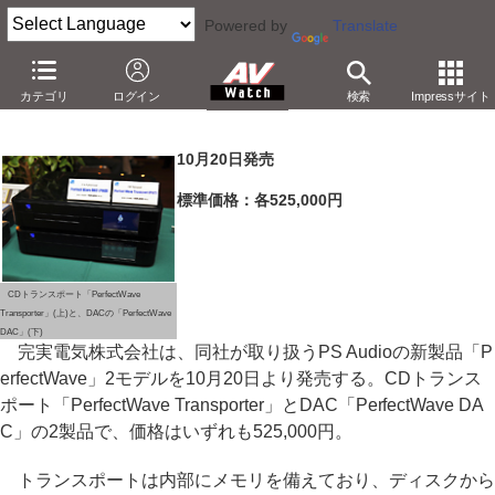
Powered by
Translate
完実電気、PS Audio製CDトランスポートとDACを発売開始
カテゴリ
ログイン
検索
Impressサイト
－HDMIのI2S接続でジッタフリー伝送を実現
10月20日発売
標準価格：各525,000円
CDトランスポート「PerfectWave
Transporter」(上)と、DACの「PerfectWave
DAC」(下)
完実電気株式会社は、同社が取り扱うPS Audioの新製品「P
erfectWave」2モデルを10月20日より発売する。CDトランス
ポート「PerfectWave Transporter」とDAC「PerfectWave DA
C」の2製品で、価格はいずれも525,000円。
トランスポートは内部にメモリを備えており、ディスクから