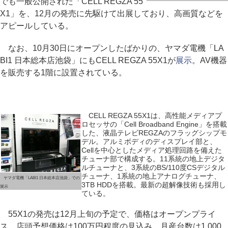
でも一般公開された「CELL REGZA 55
X1」を、12月の発売に先駆けて出展しており、高画質などを
アピールしている。
なお、10月30日にオープンしたばかりの、ヤマダ電機「LA
BI1 日本総本店池袋」にもCELL REGZA 55X1が
展示
。AV機器
を販売する1階に設置されている。
CELL REGZA 55X1は、高性能メディアプ
ロセッサの「Cell Broadband Engine」を搭載
した、液晶テレビREGZAのフラッグシップモ
デル。アルミボディのディスプレイ部と、
Cellを中心としたメディア処理回路を備えた
チューナ部で構成する。11系統の地上デジタ
ルチューナと、3系統のBS/110度CSデジタル
チューナ、1系統の地上アナログチューナ、
ヤマダ電機「LABI1 日本総本店池袋」での
3TB HDDを搭載。最新の超解像技術も採用し
展示
ている。
55X1の発売は12月上旬の予定で、価格はオープンプライ
ス。店頭予想価格は100万円程度の見込み。月産台数は1,000