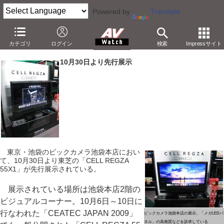
Powered by
Translate
ビックカメラ池袋本店に「CELL REGZA」が先行展示
カテゴリ
ログイン
検索
Impressサイト
－高画質などを訴求。30日オープンのヤマダ電機にも
10月30日より先行展示
東京・池袋のビックカメラ池袋本店におい
て、10月30日より東芝の「CELL REGZA
55X1」が先行展示されている。
展示されている場所は池袋本店2階の
ビジュアルコーナー。10月6日～10日に
行なわれた「CEATEC JAPAN 2009」
ビックカメラ池袋本店の展示。「メガLEDパ
ネル」の高画質などを訴求している