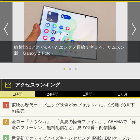
縦横比はどれがいい？ エンタメ目線で考える、サムスン
新「Galaxy Z Fold」
●
●
●
アクセスランキング
1時間
24時間
1週間
1カ月
東映の歴代オープニング映像がカプセルトイに。全5種で8月下
旬発売
金ロー「ナウシカ」、「真夏の怪奇ファイル」、ABEMAで「葬
送のフリーレン」無料配信など。夏の特番・配信情報
世界初アクティブノイズキャンセリングII搭載HDMIケーブル