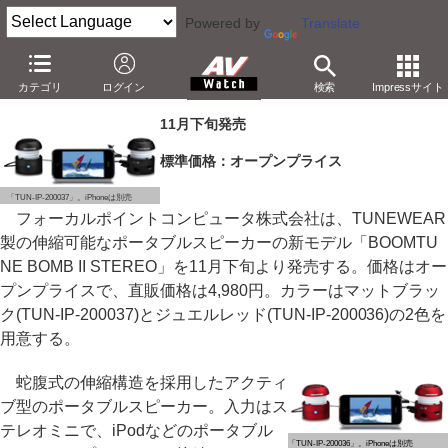
Powered by
Translate
フォーカル、伸縮型ポータブルスピーカーの新モデル
カテゴリ
ログイン
検索
Impressサイト
－「BOOMTUNE BOMB II STEREO」。駆動時間向上。4,980円
11月下旬発売
標準価格：オープンプライス
「TUN-IP-200037」。iPhoneは別売
フォーカルポイントコンピュータ株式会社は、TUNEWEAR
製の伸縮可能なポータブルスピーカーの新モデル「BOOMTU
NE BOMB II STEREO」を11月下旬より発売する。価格はオー
プンプライスで、直販価格は4,980円。カラーはマットブラッ
ク(TUN-IP-200037)とジュエルレッド(TUN-IP-200036)の2色を
用意する。
蛇腹式の伸縮構造を採用したアクティ
ブ型のポータブルスピーカー。入力はス
テレオミニで、iPodなどのポータブル
「TUN-IP-200036」。iPhoneは別売