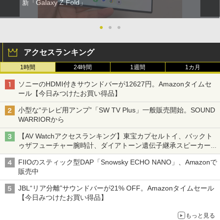
新「Galaxy Z Fold」
●
●
●
アクセスランキング
1時間
24時間
1週間
1カ月
ソニーのHDMI付きサウンドバーが12627円。Amazonタイムセ
ール【今日みつけたお買い得品】
小型な“テレビ用アンプ”「SW TV Plus」一般販売開始。SOUND
WARRIORから
【AV Watchアクセスランキング】東宝カプセルトイ、バックト
ゥザフューチャー腕時計、ダイアトーン遺伝子継承スピーカー
('26年8月3日～9日)
FIIOのスティック型DAP「Snowsky ECHO NANO」、Amazonで
販売中
JBL“リア分離”サウンドバーが21% OFF。Amazonタイムセール
【今日みつけたお買い得品】
もっと見る