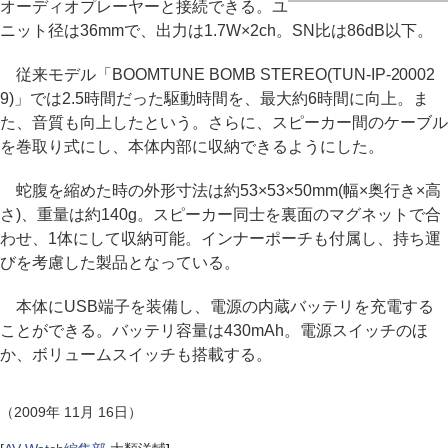
オーディオプレーヤーと接続できる。ユ
ニット径は36mmで、出力は1.7W×2ch。SN比は86dB以下。
従来モデル「BOOMTUNE BOMB STEREO(TUN-IP-20002
9)」では2.5時間だった駆動時間を、最大約6時間に向上。ま
た、音質も向上したという。さらに、スピーカー間のケーブル
を巻取り式にし、本体内部に収納できるようにした。
蛇腹を縮めた時の外形寸法は約53×53×50mm(幅×奥行き×高
さ)、重量は約140g。スピーカー同士を裏面のマグネットで合
わせ、1体にして収納可能。インナーポーチも付属し、持ち運
びを考慮した製品となっている。
本体にUSB端子を装備し、電源の内蔵バッテリを充電する
ことができる。バッテリ容量は430mAh。電源スイッチのほ
か、ボリュームスイッチも搭載する。
（2009年 11月 16日）