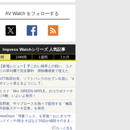
AV Watch をフォローする
Impress Watchシリーズ 人気記事
時間
24時間
1週間
1カ月
【家電レビュー】手ごわい雑草との戦い、コメ
リの草刈機で完全勝利 掃除機感覚で使えた
NTT島田社長、ソフトバンクのセブン出資に「d
ポイント使えるようにして」
ミスド「Mrs. GREEN APPLE」のコラボドーナ
ツ4種、いよいよ発売！
吉野家、牛リブロースを熱々で提供する「極旨
牛鉄板ステーキ定食」を発売
NewDays「増量フェス」を実施！おにぎり/サ
ンドイッチ/焼きそばなど16品が値段そのままで
ボリュームアップ
もっと見る