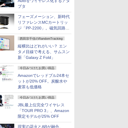
Autoをワイヤレス化するアダ
プタ
フェーズメーション、新時代
リファレンスMCカートリッ
ジ「PP-2200」。磁気回路や
ハウジングを根本から見直し
西田宗千佳のRandomTracking
縦横比はどれがいい？ エン
タメ目線で考える、サムスン
新「Galaxy Z Fold」
今日みつけたお買い得品
Amazonでレッドブル24本セ
ットが20% OFF。炭酸水や
麦茶も低価格
今日みつけたお買い得品
JBL最上位完全ワイヤレス
「TOUR PRO 3」、Amazon
限定モデルが25% OFF
現実の花火とARが融合、