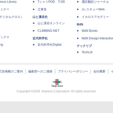
ness Library
TシャツPOD T-OD
通訳翻訳ジャーナル
セミナー
立東舎
JレスキューWeb
 X（デジタルクロス）
山と溪谷社
イカロスアカデミー
山と溪谷オンライン
MdN
CLIMBING-NET
MdN Books
ブックス
近代科学社
MdN Design Interactiv
ing
近代科学社Digital
テックリブ
TechLib
広告掲載のご案内
編集部へのご連絡
プライバシーポリシー
会社概要
Copyright ©
2026
Impress Corporation. All rights reserved.