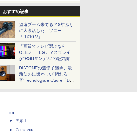
おすすめ記事
望遠ブーム来てる!? 9年ぶり
に大復活した、ソニー
「RX10 V」
「画質でテレビ選ぶなら
OLED」、LGディスプレイ
が“RGBタンデム”の魅力訴
求。液晶とのガチ比較も
DIATONEの遺伝子継承、最
新なのに懐かしい“惚れる
音”Tecnologia e Cuore「DS-
TC52B」を聴く
ICE
天海社
ス
Comic curea