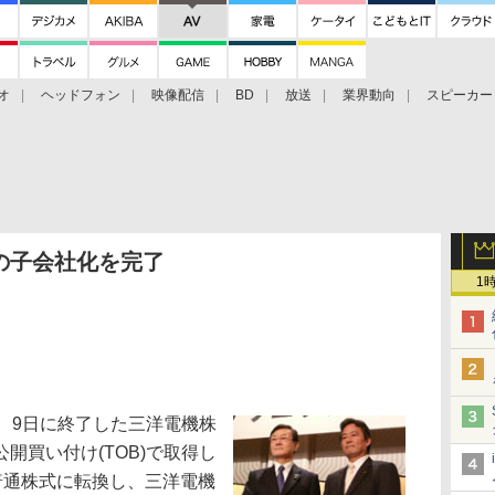
オ
ヘッドフォン
映像配信
BD
放送
業界動向
スピーカー
ェクタ
PS4
BDプレーヤー
映像配信
BD
の子会社化を完了
1
、9日に終了した三洋電機株
開買い付け(TOB)で取得し
普通株式に転換し、三洋電機