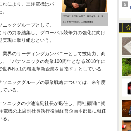
これにより、三洋電機はパ
た。
2008年11月7日の会見で、握手を交わすパナソ
ニック大坪社長と、三洋佐野社長
ソニックグループとして、
くりの力を結集し、グローバル競争力の強化に向け
期実現に取り組むという。
業界のリーディングカンパニーとして技術力、商
、「パナソニックの創業100周年となる2018年に
世界No.1の環境革新企業を目指す」としている。
ソニックグループの事業戦略については、来年度
している。
パナソニックの小池進副社長が退任し、同社顧問に就
三洋電機の上席副社長執行役員経営企画本部長に就任
いる。