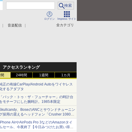
ログイン
Impress サイト
全カテゴリ
音楽配信
アクセスランキング
時間
24時間
1週間
1カ月
純正の有線CarPlay/Android Autoをワイヤレス
化するアダプタ
「バック・トゥ・ザ・フューチャー」の時計台
をモチーフにした腕時計。1985本限定
Skullcandy、BoseのANCとサウンドチューニン
グ採用の震えるヘッドフォン「Crusher 1080
ANC」
iPhone AirやAirPods Pro 3などのAmazonタイ
ムセール、今夜終了【今日みつけたお買い得
品】