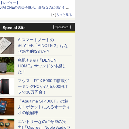
【レビュー】
DIATONEの遺伝子継承、最新なのに懐かし
い“惚れる音”Tecnologia e Cuore「DS-TC52B」
もっと見る
を聴く
Special Site
AIスマートノートの
iFLYTEK「AINOTE 2」はな
ぜ魅力的なのか？
鳥肌ものの「DENON
HOME」サウンドを体感し
た！
マウス、RTX 5060 Ti搭載ゲ
ーミングPCが7万5,000円オ
フで30万円台！
「A&ultima SP4000T」の魅
力！ポケットに入るオーディ
オの醍醐味
エントリーなのに脅威の実
力!「Osprey」Noble Audioワ