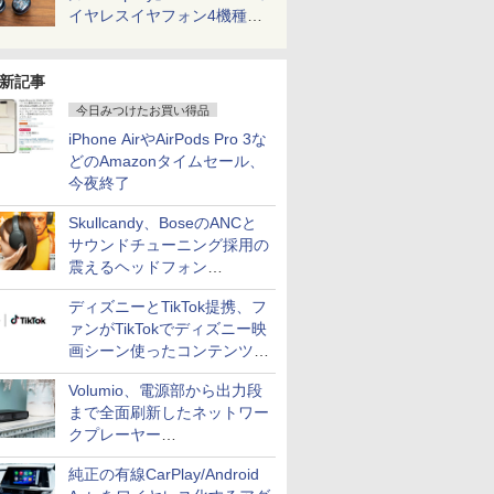
イヤレスイヤフォン4機種を
一気に聴く
新記事
今日みつけたお買い得品
iPhone AirやAirPods Pro 3な
どのAmazonタイムセール、
今夜終了
Skullcandy、BoseのANCと
サウンドチューニング採用の
震えるヘッドフォン
「Crusher 1080 ANC」
ディズニーとTikTok提携、フ
ァンがTikTokでディズニー映
画シーン使ったコンテンツ制
作、Disney+にも配信
Volumio、電源部から出力段
まで全面刷新したネットワー
クプレーヤー
「Primo（2026）」
純正の有線CarPlay/Android