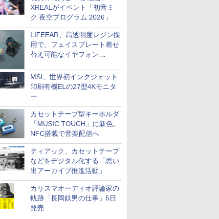
XREALがイベント「初音ミ
ク 夜空プログラム 2026」
LIFEEAR、高透明度レジン採
用で、フェイスプレート着せ
替え可能なイヤフォン
「Nova Shell」
MSI、世界初インクジェット
印刷有機ELの27型4Kモニタ
ー
カセットテープ型キーホルダ
「MUSIC TOUCH」に新色。
NFC搭載で音楽配信へ
ティアック、カセットテープ
などをデジタル化する「思い
出アーカイブ推進活動」
カリスマオーディオ評論家の
軌跡「長岡鉄男の仕事」5日
発売