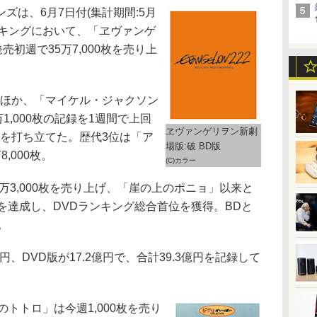
は、6月7日付(集計期間:5月
VDランキングにおいて、「ヱヴァンゲ
売初週で35万7,000枚を売り上
ほか、「マイケル・ジャクソン
5万1,000枚の記録を1週間で上回
ヱヴァンゲリヲン新劇
録を打ち立てた。歴代3位は「ア
場版:破 BD版
8,000枚。
(C)カラー
万3,000枚を売り上げ、「崖の上のポニョ」以来と
を達成し、DVDランキング総合首位を獲得。BDと
。
円、DVD版が17.2億円で、合計39.3億円を記録して
トトロ」は今週1,000枚を売り