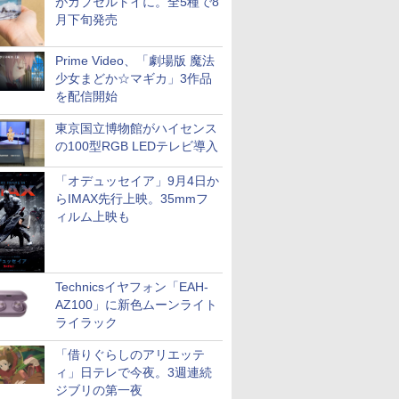
がカプセルトイに。全5種で8
月下旬発売
Prime Video、「劇場版 魔法
少女まどか☆マギカ」3作品
を配信開始
東京国立博物館がハイセンス
の100型RGB LEDテレビ導入
「オデュッセイア」9月4日か
らIMAX先行上映。35mmフ
ィルム上映も
Technicsイヤフォン「EAH-
AZ100」に新色ムーンライト
ライラック
「借りぐらしのアリエッテ
ィ」日テレで今夜。3週連続
ジブリの第一夜