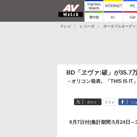
テレビ
レコーダ
ポータブルオーディ
スマートスピーカー
デジカメ
プロジ
BD「ヱヴァ:破」が35.7万
－オリコン発表。「THIS IS I
ポスト
リスト
シ
6月7日付(集計期間:5月24日～3