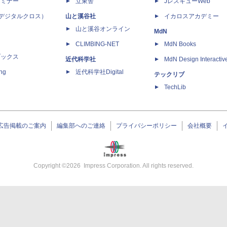
セミナー
立東舎
JレスキューWeb
 X（デジタルクロス）
山と溪谷社
イカロスアカデミー
山と溪谷オンライン
MdN
CLIMBING-NET
MdN Books
ブックス
近代科学社
MdN Design Interactiv
ing
近代科学社Digital
テックリブ
TechLib
広告掲載のご案内
編集部へのご連絡
プライバシーポリシー
会社概要
Copyright ©
2026
Impress Corporation. All rights reserved.