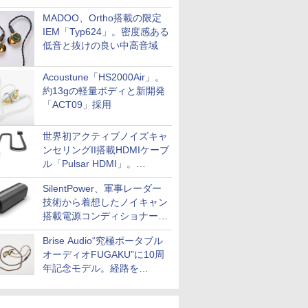
MADOO、Ortho搭載の限定
IEM「Typ624」。密度感ある
低音と抜けの良い中高音域
Acoustune「HS2000Air」。
約13gの軽量ボディと新開発
「ACT09」採用
世界初アクティブノイズキャ
ンセリングII搭載HDMIケーブ
ル「Pulsar HDMI」。
SilentPowerから
SilentPower、軍事レーダー
技術から着想したノイキャン
搭載電源コンディショナー
「AC iPurifier2」
Brise Audio“究極ポータブル
オーディオFUGAKU”に10周
年記念モデル。経路を
NISHIKIで統一。400万円