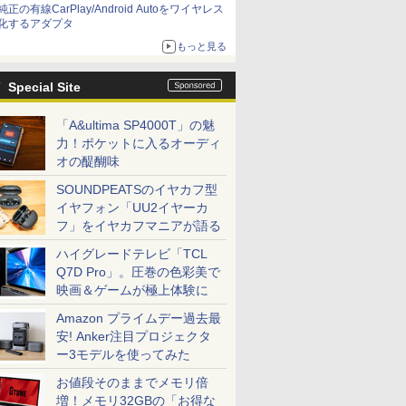
純正の有線CarPlay/Android Autoをワイヤレス
化するアダプタ
もっと見る
Special Site
「A&ultima SP4000T」の魅
力！ポケットに入るオーディ
オの醍醐味
SOUNDPEATSのイヤカフ型
イヤフォン「UU2イヤーカ
フ」をイヤカフマニアが語る
ハイグレードテレビ「TCL
Q7D Pro」。圧巻の色彩美で
映画＆ゲームが極上体験に
Amazon プライムデー過去最
安! Anker注目プロジェクタ
ー3モデルを使ってみた
お値段そのままでメモリ倍
増！メモリ32GBの「お得な