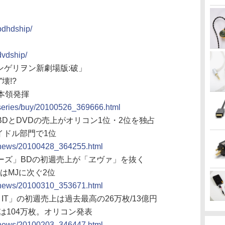
/bdhdship/
dvdship/
ヴァンゲリヲン新劇場版:破」
壊!?
本領発揮
s/series/buy/20100526_369666.html
」BDとDVDの売上がオリコン1位・2位を独占
イドル部門で1位
cs/news/20100428_364255.html
ォーズ」BDの初週売上が「ヱヴァ」を抜く
ではMJに次ぐ2位
cs/news/20100310_353671.html
IS IT」の初週売上は過去最高の26万枚/13億円
は104万枚。オリコン発表
cs/news/20100203_346447.html