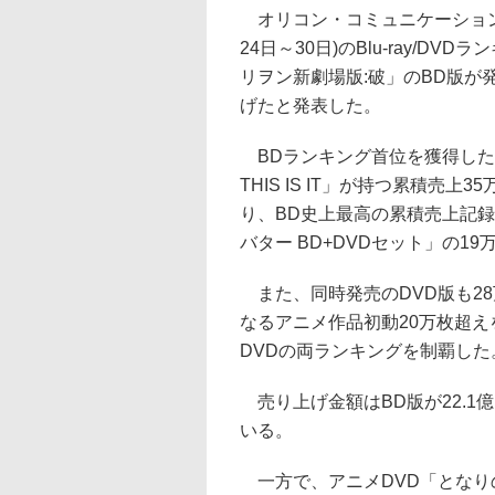
オリコン・コミュニケーションズ
24日～30日)のBlu-ray/D
リヲン新劇場版:破」のBD版が発
げたと発表した。
BDランキング首位を獲得した
THIS IS IT」が持つ累積売上3
り、BD史上最高の累積売上記
バター BD+DVDセット」の19万
また、同時発売のDVD版も28
なるアニメ作品初動20万枚超え
DVDの両ランキングを制覇した
売り上げ金額はBD版が22.1億
いる。
一方で、アニメDVD「となりの