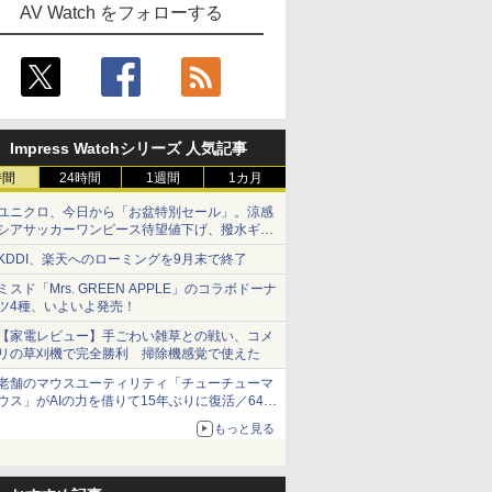
AV Watch をフォローする
Impress Watchシリーズ 人気記事
時間
24時間
1週間
1カ月
ユニクロ、今日から「お盆特別セール」。涼感
シアサッカーワンピース待望値下げ、撥水ギア
ショーツは1990円に
KDDI、楽天へのローミングを9月末で終了
ミスド「Mrs. GREEN APPLE」のコラボドーナ
ツ4種、いよいよ発売！
【家電レビュー】手ごわい雑草との戦い、コメ
リの草刈機で完全勝利 掃除機感覚で使えた
老舗のマウスユーティリティ「チューチューマ
ウス」がAIの力を借りて15年ぶりに復活／64bit
化、Windows 10/11、「Chrome」も走り回
もっと見る
る。復活記念で2026年末まで500円