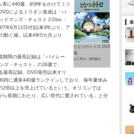
から実に440週、約9年をかけてミリ
成。DVDによるミリオン達成は「パ
ドマンズ・チェスト 2-Disc・
最
07年6月11日付)以来3年ぶり。ア
ルの動く城」以来4年5カ月ぶり
となりのトトロ DVD
版
成期間の最長記録は「パイレー
(c)二馬力・徳間書店
ンズ・チェスト」の26週で、
る最長記録。DVD発売以来オリ
300内に通算440週ランクインしており、毎年夏休み
の2倍以上を売上げているという。オリコンでは
がら長期にわたり、広い世代に愛されている」と分