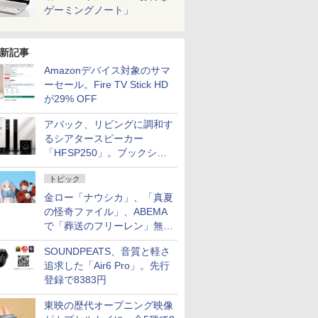
ゲーミングノート」
新記事
Amazonデバイス対象のサマ
ーセール。Fire TV Stick HD
が29% OFF
アバック、リビングに調和す
るシアタースピーカー
「HFSP250」。ブックシェ
ルフはペア3万円以下
トピック
金ロー「ナウシカ」、「真夏
の怪奇ファイル」、ABEMA
で「葬送のフリーレン」無料
配信など。夏の特番・配信情
SOUNDPEATS、音質と軽さ
報
追求した「Air6 Pro」。先行
登録で8383円
東映の歴代オープニング映像