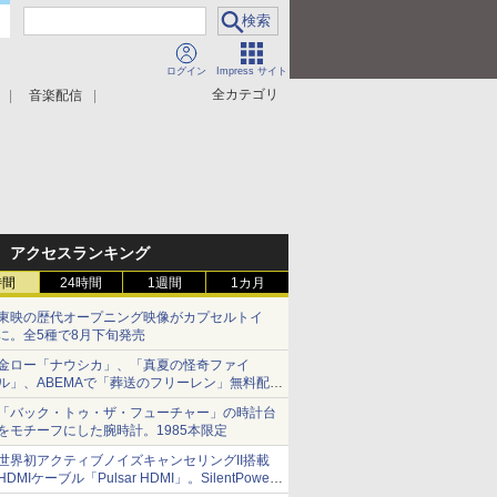
ログイン
Impress サイト
全カテゴリ
音楽配信
アクセスランキング
時間
24時間
1週間
1カ月
東映の歴代オープニング映像がカプセルトイ
に。全5種で8月下旬発売
金ロー「ナウシカ」、「真夏の怪奇ファイ
ル」、ABEMAで「葬送のフリーレン」無料配信
など。夏の特番・配信情報
「バック・トゥ・ザ・フューチャー」の時計台
をモチーフにした腕時計。1985本限定
世界初アクティブノイズキャンセリングII搭載
HDMIケーブル「Pulsar HDMI」。SilentPower
から