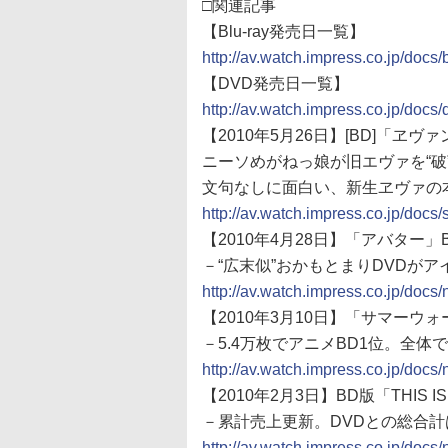
□関連記事
【Blu-ray発売日一覧】
http://av.watch.impress.co.jp/docs
【DVD発売日一覧】
http://av.watch.impress.co.jp/docs/
【2010年5月26日】[BD]「ヱ
ニーソめがねっ娘が旧エヴァを“破”
文句なしに面白い、新生ヱヴァの
http://av.watch.impress.co.jp/doc
【2010年4月28日】「アバター
－“広末似”おかもとまりDVDがア
http://av.watch.impress.co.jp/do
【2010年3月10日】「サマーウ
－5.4万枚でアニメBD1位。全体
http://av.watch.impress.co.jp/do
【2010年2月3日】BD版「THIS 
－累計売上更新。DVDとの総合計
http://av.watch.impress.co.jp/do