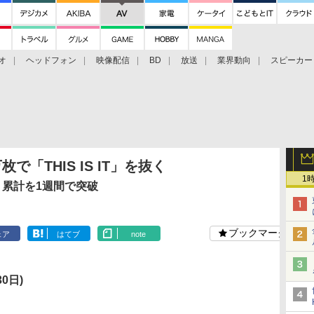
オ
ヘッドフォン
映像配信
BD
放送
業界動向
スピーカー
ェクタ
PS4
BDプレーヤー
映像配信
BD
枚で「THIS IS IT」を抜く
1
T」累計を1週間で突破
ブックマーク
ェア
はてブ
note
0日)