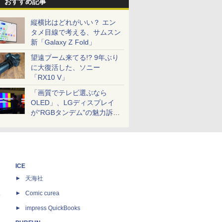
おすすめ記事
縦横比はどれがいい？ エン
タメ目線で考える、サムスン
新「Galaxy Z Fold」
望遠ブーム来てる!? 9年ぶり
に大復活した、ソニー
「RX10 V」
「画質でテレビ選ぶなら
OLED」、LGディスプレイ
が“RGBタンデム”の魅力訴
求。液晶とのガチ比較も
ICE
天海社
ス
Comic curea
impress QuickBooks