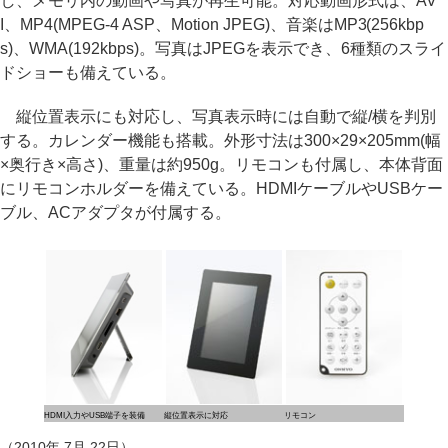
し、メモリ内の動画や写真が再生可能。対応動画形式は、AV
I、MP4(MPEG-4 ASP、Motion JPEG)、音楽はMP3(256kbp
s)、WMA(192kbps)。写真はJPEGを表示でき、6種類のスライ
ドショーも備えている。
縦位置表示にも対応し、写真表示時には自動で縦/横を判別
する。カレンダー機能も搭載。外形寸法は300×29×205mm(幅
×奥行き×高さ)、重量は約950g。リモコンも付属し、本体背面
にリモコンホルダーを備えている。HDMIケーブルやUSBケー
ブル、ACアダプタが付属する。
HDMI入力やUSB端子を装備
縦位置表示に対応
リモコン
（2010年 7月 22日）