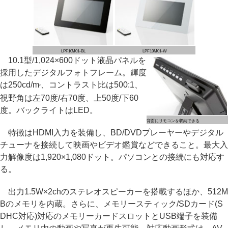
LPF10M01-BL
LPF10M01-W
10.1型/1,024×600ドット液晶パネルを
採用したデジタルフォトフレーム。輝度
は250cd/m
、コントラスト比は500:1、
2
視野角は左70度/右70度、上50度/下60
度。バックライトはLED。
背面にリモコンを収納できる
特徴はHDMI入力を装備し、BD/DVDプレーヤーやデジタル
チューナを接続して映画やビデオ鑑賞などできること。最大入
力解像度は1,920×1,080ドット。パソコンとの接続にも対応す
る。
出力1.5W×2chのステレオスピーカーを搭載するほか、512M
Bのメモリを内蔵。さらに、メモリースティック/SDカード(S
DHC対応)対応のメモリーカードスロットとUSB端子を装備