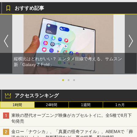
おすすめ記事
縦横比はどれがいい？ エンタメ目線で考える、サムスン
新「Galaxy Z Fold」
●
●
●
アクセスランキング
1時間
24時間
1週間
1カ月
東映の歴代オープニング映像がカプセルトイに。全5種で8月下
旬発売
金ロー「ナウシカ」、「真夏の怪奇ファイル」、ABEMAで「葬