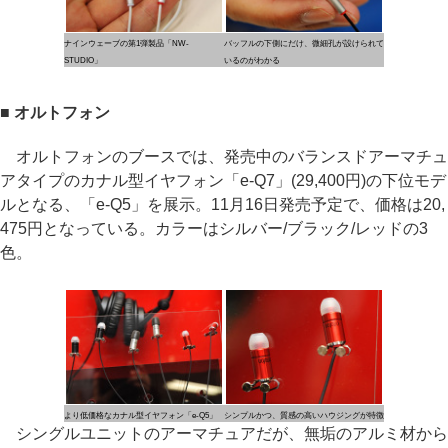
ナインウェーブの第1弾製品「NW-
バッフルの下側にだけ、微細孔が設けられて
STUDIO」
いるのがわかる
■ オルトフォン
オルトフォンのブースでは、発売中のバランスドアーマチュ
アタイプのカナル型イヤフォン「e-Q7」(29,400円)の下位モデ
ルとなる、「e-Q5」を展示。11月16日発売予定で、価格は20,
475円となっている。カラーはシルバー/ブラック/レッドの3
色。
より低価格なカナル型イヤフォン「e-Q5」
シンプルかつ、質感の高いハウジングが特徴
シングルユニットのアーマチュアだが、無垢のアルミ材から