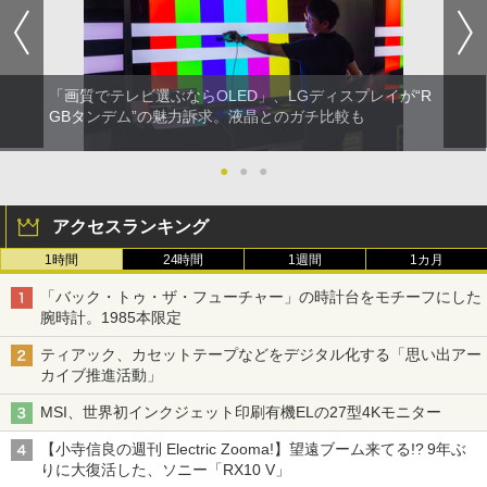
「画質でテレビ選ぶならOLED」、LGディスプレイが“R
GBタンデム”の魅力訴求。液晶とのガチ比較も
●
●
●
アクセスランキング
1時間
24時間
1週間
1カ月
「バック・トゥ・ザ・フューチャー」の時計台をモチーフにした
腕時計。1985本限定
ティアック、カセットテープなどをデジタル化する「思い出アー
カイブ推進活動」
MSI、世界初インクジェット印刷有機ELの27型4Kモニター
【小寺信良の週刊 Electric Zooma!】望遠ブーム来てる!? 9年ぶ
りに大復活した、ソニー「RX10 V」