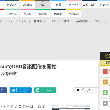
オ
ヘッドフォン
映像配信
BD
放送
業界動向
スピーカー
ェクタ
PS4
BDプレーヤー
映像配信
BD
1
usicでDSD音楽配信を開始
トルを用意
ブックマーク
ェア
はてブ
note
ントテクノロジーは、音楽