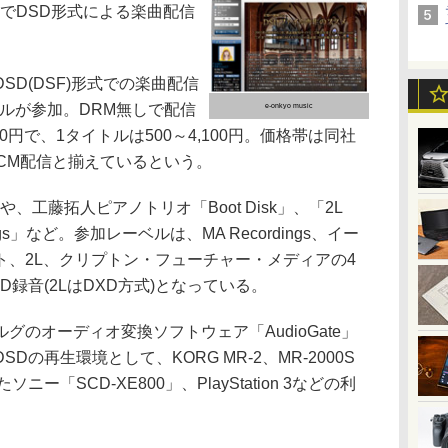
ic」でDSD形式による楽曲配信
DSD(DSF)形式での楽曲配信
レーベルが参加。DRM無しで配信
e-onkyo music
0円で、1タイトルは500～4,100円。価格帯は同社
Hz PCM配信と揃えているという。
や、工藤拓人ピアノトリオ「Boot Disk」、「2L
cordings」など。参加レーベルは、MA Recordings、イー
ト、2L、クリプトン・フューチャー・メディアの4
録音(2LはDXD方式)となっている。
のオーディオ変換ソフトウェア「AudioGate」
の再生環境として、KORG MR-2、MR-2000S
ー「SCD-XE800」、PlayStation 3などの利