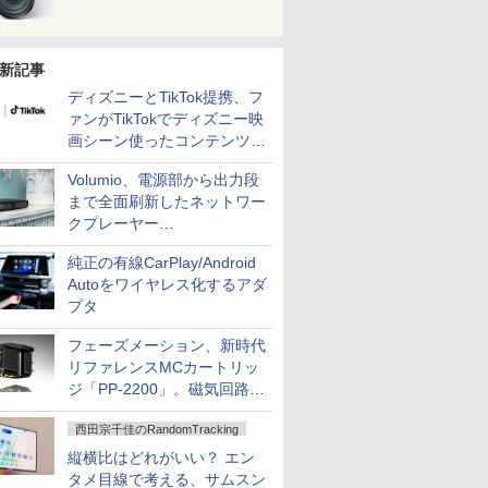
新記事
ディズニーとTikTok提携、フ
ァンがTikTokでディズニー映
画シーン使ったコンテンツ制
作、Disney+にも配信
Volumio、電源部から出力段
まで全面刷新したネットワー
クプレーヤー
「Primo（2026）」
純正の有線CarPlay/Android
Autoをワイヤレス化するアダ
プタ
フェーズメーション、新時代
リファレンスMCカートリッ
ジ「PP-2200」。磁気回路や
ハウジングを根本から見直し
西田宗千佳のRandomTracking
縦横比はどれがいい？ エン
タメ目線で考える、サムスン