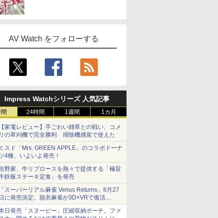
AV Watch をフォローする
Impress Watchシリーズ 人気記事
時間
24時間
1週間
1カ月
【家電レビュー】手ごわい雑草との戦い、コメ
リの草刈機で完全勝利 掃除機感覚で使えた
ミスド「Mrs. GREEN APPLE」のコラボドーナ
ツ4種、いよいよ発売！
吉野家、牛リブロースを熱々で提供する「極旨
牛鉄板ステーキ定食」を発売
「スーパーリアル麻雀 Venus Returns」8月27
日に発売決定。脱衣麻雀が3D×VRで復活
発売から2週間は20%オフになるセールが実施
本日発売「スヌーピー」圧縮収納ポーチ。ファ