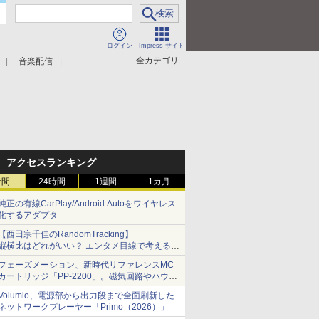
ログイン
Impress サイト
全カテゴリ
音楽配信
アクセスランキング
時間
24時間
1週間
1カ月
純正の有線CarPlay/Android Autoをワイヤレス
化するアダプタ
【西田宗千佳のRandomTracking】
縦横比はどれがいい？ エンタメ目線で考える、
サムスン新「Galaxy Z Fold」
フェーズメーション、新時代リファレンスMC
カートリッジ「PP-2200」。磁気回路やハウジ
ングを根本から見直し
Volumio、電源部から出力段まで全面刷新した
ネットワークプレーヤー「Primo（2026）」