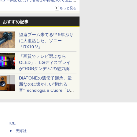
スナー閉めるだけで着替えや荷物がスリムにま
とまる
もっと見る
おすすめ記事
望遠ブーム来てる!? 9年ぶり
に大復活した、ソニー
「RX10 V」
「画質でテレビ選ぶなら
OLED」、LGディスプレイ
が“RGBタンデム”の魅力訴
求。液晶とのガチ比較も
DIATONEの遺伝子継承、最
新なのに懐かしい“惚れる
音”Tecnologia e Cuore「DS-
TC52B」を聴く
ICE
天海社