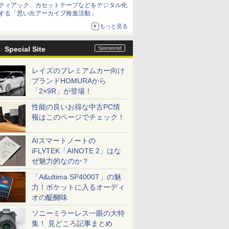
ティアック、カセットテープなどをデジタル化
する「思い出アーカイブ推進活動」
もっと見る
Special Site
レイズのプレミアムカー向け
ブランドHOMURAから
「2×9R」が登場！
性能の良いお得な中古PC情
報はこのページでチェック！
AIスマートノートの
iFLYTEK「AINOTE 2」はな
ぜ魅力的なのか？
「A&ultima SP4000T」の魅
力！ポケットに入るオーディ
オの醍醐味
ソニーミラーレス一眼の大特
集！ 見どころ記事まとめ