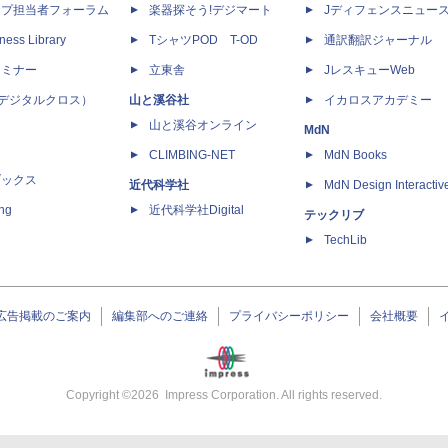
ップ担当者フォーラム
楽器探そう!デジマート
Jディフェンスニュー
ness Library
TシャツPOD T-OD
通訳翻訳ジャーナル
セミナー
立東舎
JレスキューWeb
 X（デジタルクロス）
山と溪谷社
イカロスアカデミー
山と溪谷オンライン
MdN
CLIMBING-NET
MdN Books
ブックス
近代科学社
MdN Design Interactiv
ing
近代科学社Digital
テックリブ
TechLib
広告掲載のご案内
編集部へのご連絡
プライバシーポリシー
会社概要
Copyright ©
2026
Impress Corporation. All rights reserved.