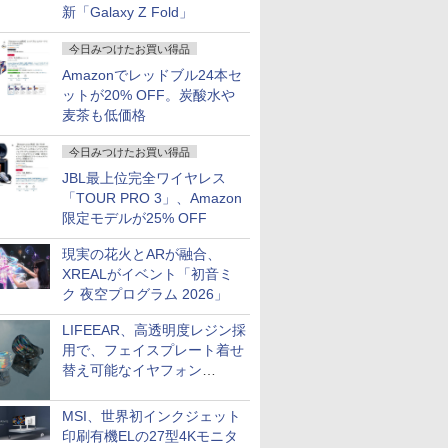
新「Galaxy Z Fold」
今日みつけたお買い得品
Amazonでレッドブル24本セ
ットが20% OFF。炭酸水や
麦茶も低価格
今日みつけたお買い得品
JBL最上位完全ワイヤレス
「TOUR PRO 3」、Amazon
限定モデルが25% OFF
現実の花火とARが融合、
XREALがイベント「初音ミ
ク 夜空プログラム 2026」
LIFEEAR、高透明度レジン採
用で、フェイスプレート着せ
替え可能なイヤフォン
「Nova Shell」
MSI、世界初インクジェット
印刷有機ELの27型4Kモニタ