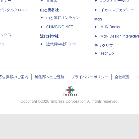
セミナー
立東舎
JレスキューWeb
 X（デジタルクロス）
山と溪谷社
イカロスアカデミー
山と溪谷オンライン
MdN
CLIMBING-NET
MdN Books
ブックス
近代科学社
MdN Design Interactiv
ing
近代科学社Digital
テックリブ
TechLib
広告掲載のご案内
編集部へのご連絡
プライバシーポリシー
会社概要
Copyright ©
2026
Impress Corporation. All rights reserved.