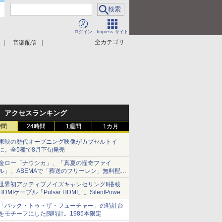
ログイン
Impress サイト
全カテゴリ
音楽配信
アクセスランキング
時間
24時間
1週間
1カ月
東映の歴代オープニング映像がカプセルトイ
に。全5種で8月下旬発売
金ロー「ナウシカ」、「真夏の怪奇ファイ
ル」、ABEMAで「葬送のフリーレン」無料配信
など。夏の特番・配信情報
世界初アクティブノイズキャンセリングII搭載
HDMIケーブル「Pulsar HDMI」。SilentPower
から
「バック・トゥ・ザ・フューチャー」の時計台
をモチーフにした腕時計。1985本限定