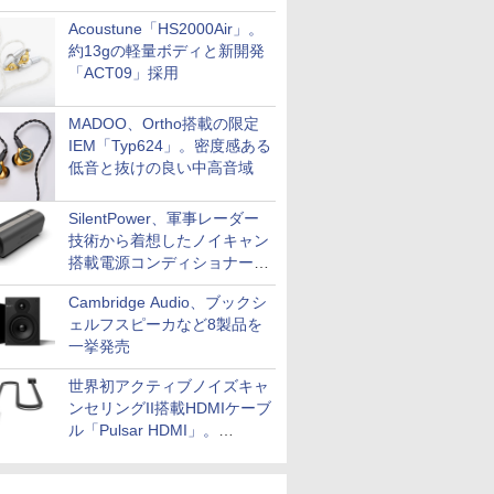
Acoustune「HS2000Air」。
約13gの軽量ボディと新開発
「ACT09」採用
MADOO、Ortho搭載の限定
IEM「Typ624」。密度感ある
低音と抜けの良い中高音域
SilentPower、軍事レーダー
技術から着想したノイキャン
搭載電源コンディショナー
「AC iPurifier2」
Cambridge Audio、ブックシ
ェルフスピーカなど8製品を
一挙発売
世界初アクティブノイズキャ
ンセリングII搭載HDMIケーブ
ル「Pulsar HDMI」。
SilentPowerから