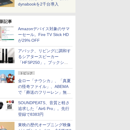
dynabookを2千台導入
新記事
Amazonデバイス対象のサマ
ーセール。Fire TV Stick HD
が29% OFF
アバック、リビングに調和す
るシアタースピーカー
「HFSP250」。ブックシェ
ルフはペア3万円以下
トピック
金ロー「ナウシカ」、「真夏
の怪奇ファイル」、ABEMA
で「葬送のフリーレン」無料
配信など。夏の特番・配信情
SOUNDPEATS、音質と軽さ
報
追求した「Air6 Pro」。先行
登録で8383円
東映の歴代オープニング映像