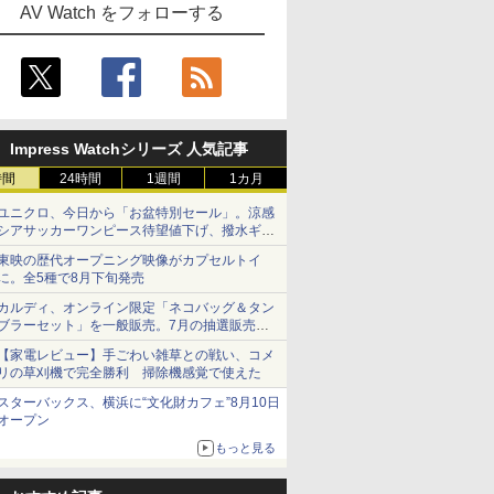
AV Watch をフォローする
Impress Watchシリーズ 人気記事
時間
24時間
1週間
1カ月
ユニクロ、今日から「お盆特別セール」。涼感
シアサッカーワンピース待望値下げ、撥水ギア
ショーツは1990円に
東映の歴代オープニング映像がカプセルトイ
に。全5種で8月下旬発売
カルディ、オンライン限定「ネコバッグ＆タン
ブラーセット」を一般販売。7月の抽選販売の
当選無効分
【家電レビュー】手ごわい雑草との戦い、コメ
リの草刈機で完全勝利 掃除機感覚で使えた
スターバックス、横浜に“文化財カフェ”8月10日
オープン
もっと見る