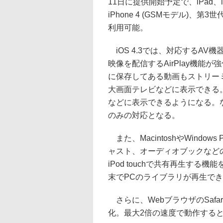
11日に提供開始予定で、iPad、iPa
iPhone 4 (GSMモデル)、第3世
利用可能。
iOS 4.3では、対応するAV
映像を配信するAirPlay機能
に保存してある動画もストリーミ
大画面テレビなどに表示できる。ま
などに表示できるようになる。なお、
のみの対応となる。
また、MacintoshやWindo
ャスト、オーディオブックなどのラ
iPod touchで共有再生す
末でPCのライブラリが再生で
さらに、WebブラウザのSafariも
化。最大2倍の速度で動作する