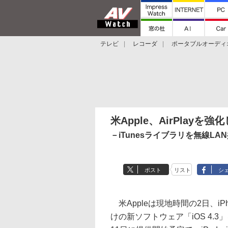
テレビ
レコーダ
ポータブルオーディ
スマートスピーカー
デジカメ
プロジ
米Apple、AirPlayを強
－iTunesライブラリを無線LAN
ポスト
リスト
シ
米Appleは現地時間の2日、iPhon
けの新ソフトウェア「iOS 4.