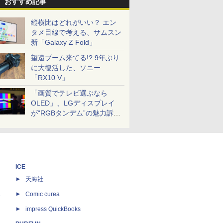
おすすめ記事
縦横比はどれがいい？ エン
タメ目線で考える、サムスン
新「Galaxy Z Fold」
望遠ブーム来てる!? 9年ぶり
に大復活した、ソニー
「RX10 V」
「画質でテレビ選ぶなら
OLED」、LGディスプレイ
が“RGBタンデム”の魅力訴
求。液晶とのガチ比較も
ICE
天海社
ス
Comic curea
impress QuickBooks