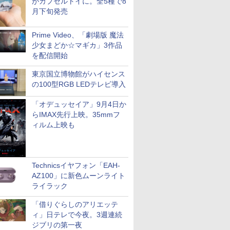
がカプセルトイに。全5種で8
月下旬発売
Prime Video、「劇場版 魔法
少女まどか☆マギカ」3作品
を配信開始
東京国立博物館がハイセンス
の100型RGB LEDテレビ導入
「オデュッセイア」9月4日か
らIMAX先行上映。35mmフ
ィルム上映も
Technicsイヤフォン「EAH-
AZ100」に新色ムーンライト
ライラック
「借りぐらしのアリエッテ
ィ」日テレで今夜。3週連続
ジブリの第一夜