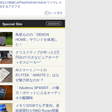
純正の有線CarPlay/Android Autoをワイヤレス
化するアダプタ
もっと見る
Special Site
鳥肌ものの「DENON
HOME」サウンドを体感し
た！
クリエイティブが作った2万
円台の“小さなピュアオーデ
ィオスピーカー”
AIスマートノートの
iFLYTEK「AINOTE 2」はな
ぜ魅力的なのか？
「A&ultima SP4000T」の魅
力！ポケットに入るオーディ
オの醍醐味
メモリ32GBでも予算内。産
経新聞社がAMD Ryzen搭載