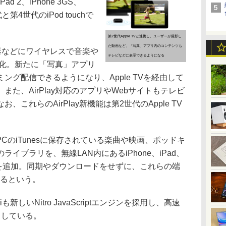
d 2、iPhone 3GS、
代と第4世代のiPod touchで
第2世代Apple TVと連携し、ユーザーが撮影し
た動画など、「写真」アプリ内のコンテンツも
機器などにワイヤレスで音楽や
テレビなどに表示できるようになる
が強化。新たに「写真」アプリ
ング配信できるようになり、Apple TVを経由して
た、AirPlay対応のアプリやWebサイトもテレビ
これらのAirPlay新機能は第2世代のApple TV
ws PCのiTunesに保存されている楽曲や映画、ポッドキ
イブラリを、無線LAN内にあるiPhone、iPad、
る機能を追加。同期やダウンロードをせずに、これらの端
きるという。
新しいNitro JavaScriptエンジンを採用し、高速
としている。