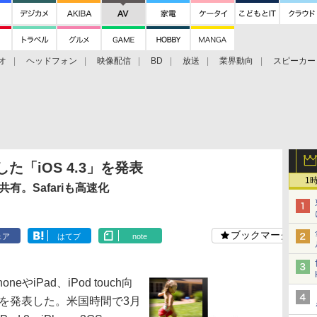
オ
ヘッドフォン
映像配信
BD
放送
業界動向
スピーカー
ェクタ
PS4
BDプレーヤー
映像配信
BD
化した「iOS 4.3」を発表
1
共有。Safariも高速化
ブックマーク
ェア
はてブ
note
eやiPad、iPod touch向
3」を発表した。米国時間で3月