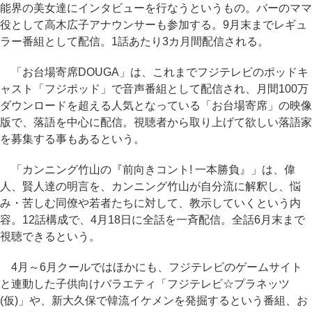
能界の美女達にインタビューを行なうというもの。バーのママ
役として高木広子アナウンサーも参加する。9月末までレギュ
ラー番組として配信。1話あたり3カ月間配信される。
「お台場寄席DOUGA」は、これまでフジテレビのポッドキ
ャスト「フジポッド」で音声番組として配信され、月間100万
ダウンロードを超える人気となっている「お台場寄席」の映像
版で、落語を中心に配信。視聴者から取り上げて欲しい落語家
を募集する事もあるという。
「カンニング竹山の『前向きコント! 一本勝負』」は、偉
人、賢人達の明言を、カンニング竹山が自分流に解釈し、悩
み・苦しむ同僚や若者たちに対して、教示していくという内
容。12話構成で、4月18日に全話を一斉配信。全話6月末まで
視聴できるという。
4月～6月クールではほかにも、フジテレビのゲームサイト
と連動した子供向けバラエティ「フジテレビ☆プラネッツ
(仮)」や、新大久保で韓流イケメンを発掘するという番組、お