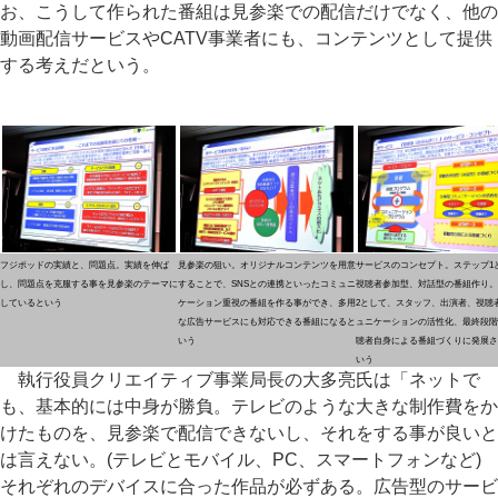
お、こうして作られた番組は見参楽での配信だけでなく、他の
動画配信サービスやCATV事業者にも、コンテンツとして提供
する考えだという。
フジポッドの実績と、問題点。実績を伸ば
見参楽の狙い。オリジナルコンテンツを用意
サービスのコンセプト。ステップ1
し、問題点を克服する事を見参楽のテーマに
することで、SNSとの連携といったコミュニ
視聴者参加型、対話型の番組作り。
しているという
ケーション重視の番組を作る事ができ、多用
2として、スタッフ、出演者、視聴
な広告サービスにも対応できる番組になると
ュニケーションの活性化、最終段階
いう
聴者自身による番組づくりに発展さ
いう
執行役員クリエイティブ事業局長の大多亮氏は「ネットで
も、基本的には中身が勝負。テレビのような大きな制作費をか
けたものを、見参楽で配信できないし、それをする事が良いと
は言えない。(テレビとモバイル、PC、スマートフォンなど)
それぞれのデバイスに合った作品が必ずある。広告型のサービ