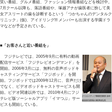
笑い番組、グルメ番組、ファッション情報番組などを検討中。
7月クール以降も、落語番組や、塚越アナが歯医者に扮して美
女アスリートの歯を診断するという「つかちゃんのデンタルク
リニック」(仮)、アイドリング!!! メンバーも出演する学園ドラ
マなどが予定されている。
■「お客さんと近い番組を」
フジテレビでは、2005年9月に有料の動画
配信サービス「フジテレビオンデマンド」を
開始。2006年3月には、無料の音声ポッドキ
ャスティングサービス「フジポッド」を開
始。フジポッドでは2009年12月に、音声だけ
でなく、ビデオポッドキャストサービスも開
始。ビデオ関連以外では、2010年4月にフジ
クリエイティブ事業営業部 渉外
テレビ版ソーシャルアプリ「イマつぶ」サー
統括担当部長の奥津信弘氏
ビスも開始している。