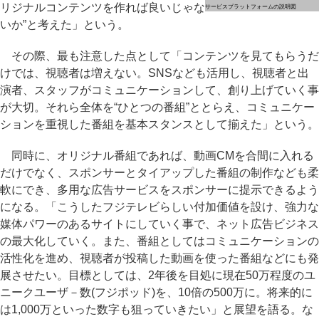
リジナルコンテンツを作れば良いじゃな
サービスプラットフォームの説明図
いか”と考えた」という。
その際、最も注意した点として「コンテンツを見てもらうだ
けでは、視聴者は増えない。SNSなども活用し、視聴者と出
演者、スタッフがコミュニケーションして、創り上げていく事
が大切。それら全体を“ひとつの番組”ととらえ、コミュニケー
ションを重視した番組を基本スタンスとして揃えた」という。
同時に、オリジナル番組であれば、動画CMを合間に入れる
だけでなく、スポンサーとタイアップした番組の制作なども柔
軟にでき、多用な広告サービスをスポンサーに提示できるよう
になる。「こうしたフジテレビらしい付加価値を設け、強力な
媒体パワーのあるサイトにしていく事で、ネット広告ビジネス
の最大化していく。また、番組としてはコミュニケーションの
活性化を進め、視聴者が投稿した動画を使った番組などにも発
展させたい。目標としては、2年後を目処に現在50万程度のユ
ニークユーザ－数(フジポッド)を、10倍の500万に。将来的に
は1,000万といった数字も狙っていきたい」と展望を語る。な