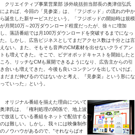
クリエイティブ事業営業部 渉外統括担当部長の奥津信弘氏
によれば、今回の「見参楽」は、「フジポッド」の流れの中か
ら誕生した新サービスだという。「フジポッドの開始時は規模
が月間10万～20万ダウンロード程度だったが、徐々に増加
し、落語番組では月100万ダウンロードを突破するまでになっ
た。しかし、広告ビジネスとしてまだアクセス数は十分とは言
えない。また、そもそも音声のCM素材を出せないクライアン
トも増えてきた。そこで、ビデオポッドキャストを開始したと
ころ、リッチなCMも展開できるようになり、広告主からの引
き合いも増えてきた。今後も良いコンテンツを出していけば、
まだまだ伸びるのではないかと考え、『見参楽』という形にな
っていった」という。
オリジナル番組を揃えた理由について
奥津氏は、「権利処理の関係で、地上波
で放送している番組をネットで配信する
のは難しい。しかし、我々には映像制作
のノウハウがあるので、“それならばオ