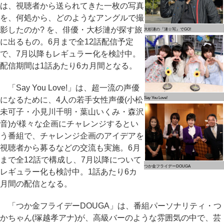
は、視聴者から送られてきた一枚の写真
を、何処から、どのようなアングルで撮
影したのか? を、俳優・大杉漣が探す旅
大杉漣の『漣☆写』でGO!
に出るもの。6月まで全12話配信予定
で、7月以降もレギュラー化を検討中。
配信期間は1話あたり6カ月間となる。
「Say You Love!」は、超一流の声優
になるために、4人の若手女性声優(小松
Say You Love!
未可子・小見川千明・葉山いくみ・森沢
音)が様々な企画にチャレンジするとい
う番組で、チャレンジ企画のアイデアを
視聴者から募るなどの交流も実施。6月
まで全12話で構成し、7月以降について
つか金フライデーDOUGA
レギュラー化も検討中。1話あたり6カ
月間の配信となる。
「つか金フライデーDOUGA」は、番組パーソナリティ・つ
かちゃん(塚越孝アナ)が、高級バーのような雰囲気の中で、芸