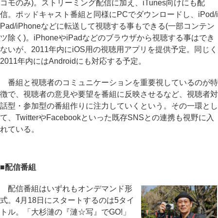
コモのみ)。ストリーミング配信に加え、iTunes向けにも配
信。ポッドキャスト番組と同様にPCでダウンロードし、iPod/i
Pad/iPhoneなどに転送して視聴する事もできる(一部コンテン
ツ除く)。iPhoneやiPadなどのブラウザから視聴する事はでき
ないが、2011年内にiOS用の視聴用アプリを提供予定。同じく
2011年内にはAndroidにも対応する予定。
番組と視聴者のコミュニケーションを重要視しているのが特
徴で、視聴者の意見や要望を番組に反映させるなど、視聴者対
話型・参加型の番組作りに注力していくという。その一環とし
て、TwitterやFacebookといった既存SNSとの連携も視野に入
れている。
■配信番組
配信番組はいずれもオンデマンド形
式。4月18日にスタートするのは5タイ
トル。「大杉漣の『漣☆写』でGO!」