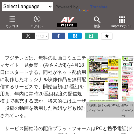
Powered by
Translate
フジテレビ、無料動画サイト「見参楽」をスタート
カテゴリ
ログイン
検索
Impressサイト
－iTunes経由も。SNS活用で視聴者参加型番組
リスト
フジテレビは、無料の動画コミュニテ
ィサイト「見参楽」(みさんが!)を4月18
日にスタートする。同社がネット配信用
に制作したオリジナル映像作品を無料配
信するサービスで、開始当初は5番組を
用意。年内に常時20番組程度の配信規
模まで拡充するほか、将来的にはユーザ
「見参楽」(みさんが!)のPC向け
携帯向けサ
ー投稿の動画を活用した番組なども検討
サイトイメージ
イトのイメ
されている。
ージ
サービス開始時の配信プラットフォームはPCと携帯電話(ド