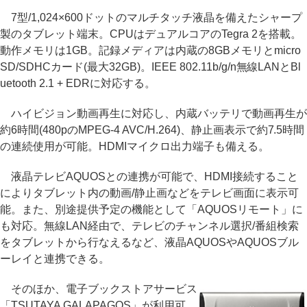
7型/1,024×600ドットのマルチタッチ液晶を備えたシャープ
製のタブレット端末。CPUはデュアルコアのTegra 2を搭載。
動作メモリは1GB。記録メディアは内蔵の8GBメモリとmicro
SD/SDHCカード(最大32GB)。IEEE 802.11b/g/n無線LANとBl
uetooth 2.1 + EDRに対応する。
ハイビジョン動画再生に対応し、内蔵バッテリで動画再生が
約6時間(480pのMPEG-4 AVC/H.264)、静止画表示で約7.5時間
の連続使用が可能。HDMIマイクロ出力端子も備える。
液晶テレビAQUOSとの連携が可能で、HDMI接続すること
によりタブレット内の動画/静止画などをテレビ画面に表示可
能。また、別途提供予定の機能として「AQUOSリモート」に
も対応。無線LAN経由で、テレビのチャンネル選択/番組検索
をタブレットから行なえるなど、液晶AQUOSやAQUOSブル
ーレイと連携できる。
そのほか、電子ブックストアサービス
「TSUTAYA GALAPAGOS」が利用可