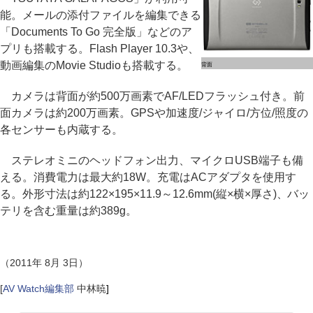
能。メールの添付ファイルを編集できる
「Documents To Go 完全版」などのア
プリも搭載する。Flash Player 10.3や、
動画編集のMovie Studioも搭載する。
背面
カメラは背面が約500万画素でAF/LEDフラッシュ付き。前
面カメラは約200万画素。GPSや加速度/ジャイロ/方位/照度の
各センサーも内蔵する。
ステレオミニのヘッドフォン出力、マイクロUSB端子も備
える。消費電力は最大約18W。充電はACアダプタを使用す
る。外形寸法は約122×195×11.9～12.6mm(縦×横×厚さ)、バッ
テリを含む重量は約389g。
（2011年 8月 3日）
[
AV Watch編集部
中林暁
]