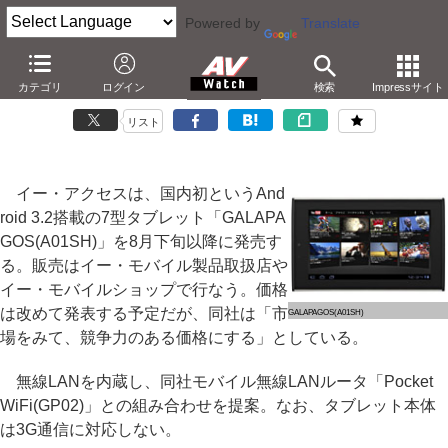
Powered by
Translate
イー・モバイル、Android 3.2の「GALAPAGOS」タブレット
カテゴリ
ログイン
検索
Impressサイト
－7型液晶搭載、「AQUOSリモート」でテレビと連携
リスト
イー・アクセスは、国内初というAnd
roid 3.2搭載の7型タブレット「GALAPA
GOS(A01SH)」を8月下旬以降に発売す
る。販売はイー・モバイル製品取扱店や
イー・モバイルショップで行なう。価格
は改めて発表する予定だが、同社は「市
GALAPAGOS(A01SH)
場をみて、競争力のある価格にする」としている。
無線LANを内蔵し、同社モバイル無線LANルータ「Pocket
WiFi(GP02)」との組み合わせを提案。なお、タブレット本体
は3G通信に対応しない。