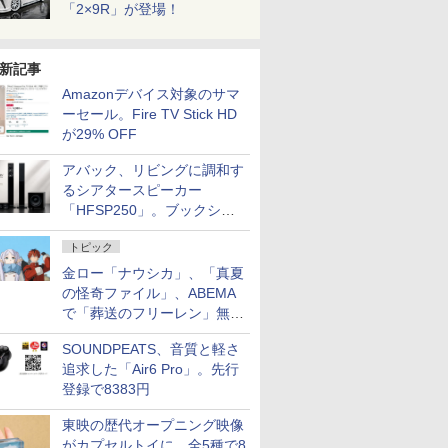
「2×9R」が登場！
新記事
Amazonデバイス対象のサマ
ーセール。Fire TV Stick HD
が29% OFF
アバック、リビングに調和す
るシアタースピーカー
「HFSP250」。ブックシェ
ルフはペア3万円以下
トピック
金ロー「ナウシカ」、「真夏
の怪奇ファイル」、ABEMA
で「葬送のフリーレン」無料
配信など。夏の特番・配信情
SOUNDPEATS、音質と軽さ
報
追求した「Air6 Pro」。先行
登録で8383円
東映の歴代オープニング映像
がカプセルトイに。全5種で8