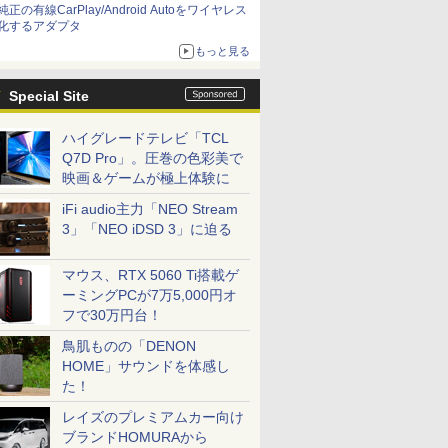
純正の有線CarPlay/Android Autoをワイヤレス
化するアダプタ
もっと見る
Special Site
ハイグレードテレビ「TCL
Q7D Pro」。圧巻の色彩美で
映画＆ゲームが極上体験に
iFi audio主力「NEO Stream
3」「NEO iDSD 3」に迫る
マウス、RTX 5060 Ti搭載ゲ
ーミングPCが7万5,000円オ
フで30万円台！
鳥肌ものの「DENON
HOME」サウンドを体感し
た！
レイズのプレミアムカー向け
ブランドHOMURAから