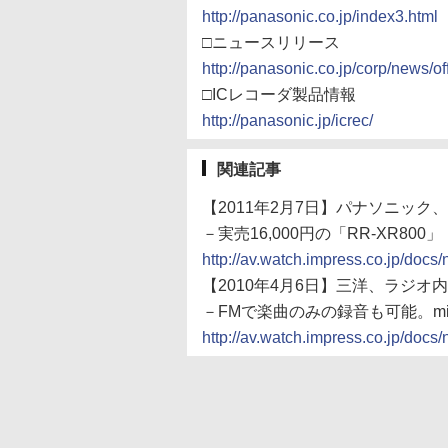
http://panasonic.co.jp/index3.html
□ニュースリリース
http://panasonic.co.jp/corp/news/of
□ICレコーダ製品情報
http://panasonic.jp/icrec/
関連記事
【2011年2月7日】パナソニック
－実売16,000円の「RR-XR800」
http://av.watch.impress.co.jp/do
【2010年4月6日】三洋、ラジオ
－FMで楽曲のみの録音も可能。mi
http://av.watch.impress.co.jp/do