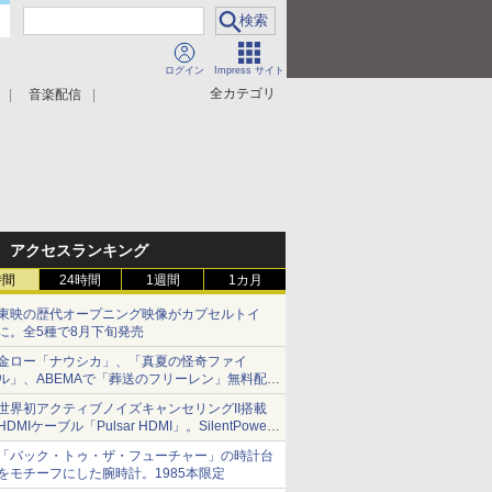
ログイン
Impress サイト
全カテゴリ
音楽配信
アクセスランキング
時間
24時間
1週間
1カ月
東映の歴代オープニング映像がカプセルトイ
に。全5種で8月下旬発売
金ロー「ナウシカ」、「真夏の怪奇ファイ
ル」、ABEMAで「葬送のフリーレン」無料配信
など。夏の特番・配信情報
世界初アクティブノイズキャンセリングII搭載
HDMIケーブル「Pulsar HDMI」。SilentPower
から
「バック・トゥ・ザ・フューチャー」の時計台
をモチーフにした腕時計。1985本限定