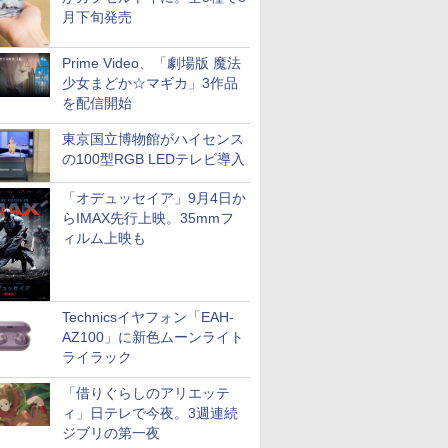
月下旬発売
Prime Video、「劇場版 魔法
少女まどか☆マギカ」3作品
を配信開始
東京国立博物館がハイセンス
の100型RGB LEDテレビ導入
「オデュッセイア」9月4日か
らIMAX先行上映。35mmフ
ィルム上映も
Technicsイヤフォン「EAH-
AZ100」に新色ムーンライト
ライラック
「借りぐらしのアリエッテ
ィ」日テレで今夜。3週連続
ジブリの第一夜