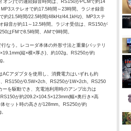
イオン)での連続録音時間は、RS150がPCMで約14
kHz)、MP3ステレオで約17.5時間～23時間。ラジオ録音
21.5時間/22.5時間(48kHz/44.1kHz)、MP3ステ
オ録音が約11～12.5時間。ラジオ受信は、RS150が
250はFMで8.5時間、AMで9時間。
0で行なう。レコーダ本体の外形寸法と重量(バッテリ
7×19.1mm(縦×横×厚さ)、約102g。RS250が約
7g。
ACアダプタを使用し、消費電力はいずれも約
50が0.5W×2ch、RS250が1W×2ch。RS250
カーを駆動でき、充電池利用時のアンプ出力は
150が約209.2×104.5×123mm(幅×奥行き×高
本体セット時の高さが128mm。RS250が約
3g。