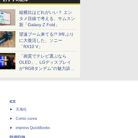
縦横比はどれがいい？ エン
タメ目線で考える、サムスン
新「Galaxy Z Fold」
望遠ブーム来てる!? 9年ぶり
に大復活した、ソニー
「RX10 V」
「画質でテレビ選ぶなら
OLED」、LGディスプレイ
が“RGBタンデム”の魅力訴
求。液晶とのガチ比較も
ICE
天海社
ス
Comic curea
impress QuickBooks
PUBFUN