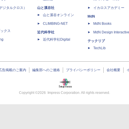
 X（デジタルクロス）
山と溪谷社
イカロスアカデミー
山と溪谷オンライン
MdN
CLIMBING-NET
MdN Books
ブックス
近代科学社
MdN Design Interactiv
ing
近代科学社Digital
テックリブ
TechLib
広告掲載のご案内
編集部へのご連絡
プライバシーポリシー
会社概要
Copyright ©
2026
Impress Corporation. All rights reserved.