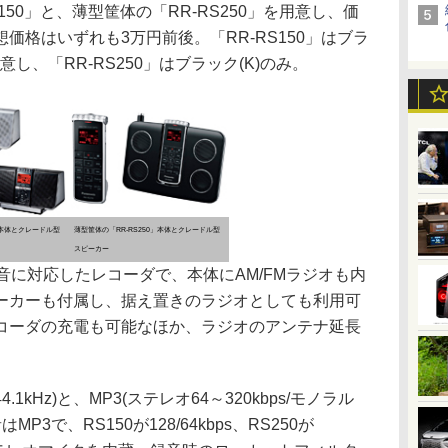
150」と、薄型筐体の「RR-RS250」を用意し、価
価格はいずれも3万円前後。「RR-RS150」はブラ
意し、「RR-RS250」はブラック(K)のみ。
」本体とクレードル型
薄型筐体の「RR-RS250」本体とクレードル型
スピーカー
録音に対応したレコーダで、本体にAM/FMラジオも内
ーカーも付属し、据え置きのラジオとしても利用可
レコーダの充電も可能なほか、ラジオのアンテナ延長
.1kHz)と、MP3(ステレオ64～320kbps/モノラル
MP3で、RS150が128/64kbps、RS250が