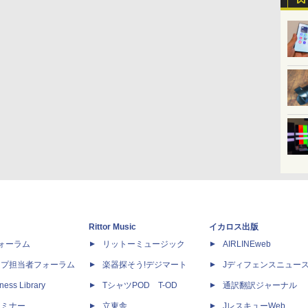
Rittor Music
イカロス出版
dフォーラム
リットーミュージック
AIRLINEweb
ップ担当者フォーラム
楽器探そう!デジマート
Jディフェンスニュー
ness Library
TシャツPOD T-OD
通訳翻訳ジャーナル
セミナー
立東舎
JレスキューWeb