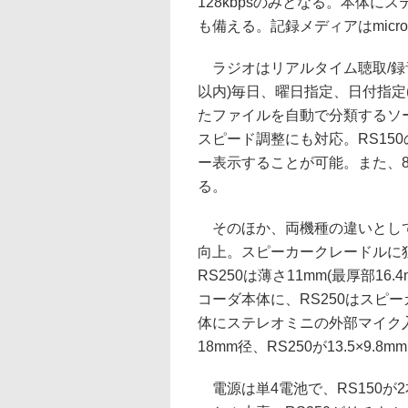
128kbpsのみとなる。本体
も備える。記録メディアはmicr
ラジオはリアルタイム聴取/録音
以内)毎日、曜日指定、日付指定
たファイルを自動で分類するソ
スピード調整にも対応。RS15
ー表示することが可能。また、8
る。
そのほか、両機種の違いとしてR
向上。スピーカークレードルに
RS250は薄さ11mm(最厚部1
コーダ本体に、RS250はスピ
体にステレオミニの外部マイク入
18mm径、RS250が13.5×9.8
電源は単4電池で、RS150が2