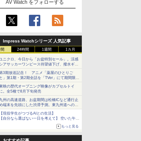
AV Watch をフォローする
Impress Watchシリーズ 人気記事
時間
24時間
1週間
1カ月
ユニクロ、今日から「お盆特別セール」。涼感
シアサッカーワンピース待望値下げ、撥水ギア
ショーツは1990円に
第3期放送記念！ アニメ「薬屋のひとりご
と」第1期・第2期全話を「TVer」にて期間限定
で順次無料配信開始
東映の歴代オープニング映像がカプセルトイ
に。全5種で8月下旬発売
九州の高速道路、お盆期間は松橋ICなど通行止
め端末を先頭にした渋滞予測。東九州道への迂
回は料金調整を実施
【現役学生がつづるAIとの生活】
【自分なら選ばない一日を考えて】 空いた午後
をチャッピーに捧げたら、思わぬ絶景に出会っ
もっと見る
た話
おすすめ記事