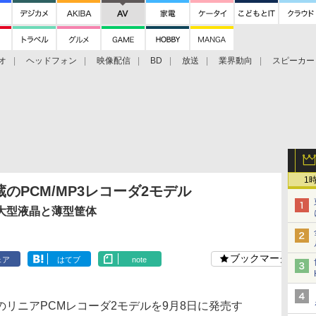
オ
ヘッドフォン
映像配信
BD
放送
業界動向
スピーカー
ェクタ
PS4
BDプレーヤー
映像配信
BD
1
のPCM/MP3レコーダ2モデル
大型液晶と薄型筐体
ブックマーク
ェア
はてブ
note
リニアPCMレコーダ2モデルを9月8日に発売す