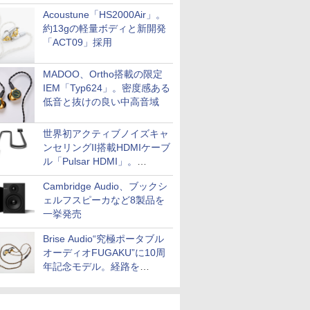
Acoustune「HS2000Air」。
約13gの軽量ボディと新開発
「ACT09」採用
MADOO、Ortho搭載の限定
IEM「Typ624」。密度感ある
低音と抜けの良い中高音域
世界初アクティブノイズキャ
ンセリングII搭載HDMIケーブ
ル「Pulsar HDMI」。
SilentPowerから
Cambridge Audio、ブックシ
ェルフスピーカなど8製品を
一挙発売
Brise Audio“究極ポータブル
オーディオFUGAKU”に10周
年記念モデル。経路を
NISHIKIで統一。400万円