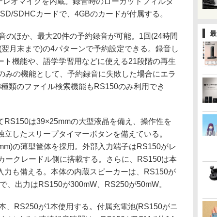
にステレオマイクを内蔵。録音時のローカットフィルタ
oSD/SDHCカードで、4GBのカードが付属する。
最
のほか、最大20件の予約録音が可能。1回(24時間
(翌月末まで)の4パターンで予約設定できる。録音し
ート機能や、語学学習用などに使える21段階の再生
0のみの機能として、予約録音に失敗した場合にエラ
種類のファイル検索機能もRS150のみ利用でき
S150は39×25mmの大型液晶を備え、操作性を
独立したスリープタイマーボタンを備えている。
6.4mm)の薄型筐体を採用。外部入力端子はRS150がレ
ーカークレードル側に搭載する。さらに、RS150は本
力も備える。本体の内蔵スピーカーは、RS150が
mmで、出力はRS150が300mW、RS250が50mW。
本、RS250が1本使用する。付属充電池(RS150がニ