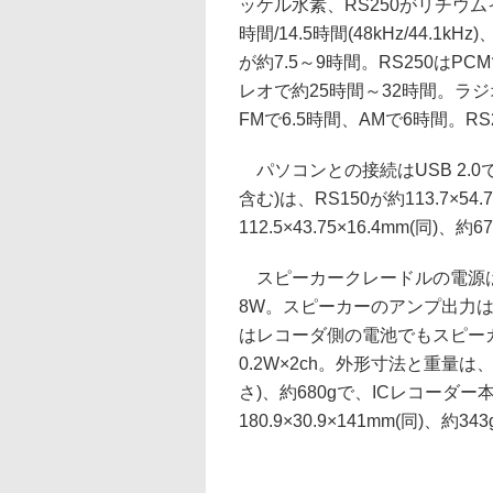
ッケル水素、RS250がリチウム
時間/14.5時間(48kHz/44.1
が約7.5～9時間。RS250はPCMで約
レオで約25時間～32時間。ラジ
FMで6.5時間、AMで6時間。RS
パソコンとの接続はUSB 2.
含む)は、RS150が約113.7×54.
112.5×43.75×16.4mm(同)、約6
スピーカークレードルの電源は
8W。スピーカーのアンプ出力は、RS1
はレコーダ側の電池でもスピー
0.2W×2ch。外形寸法と重量は、RS
さ)、約680gで、ICレコーダー
180.9×30.9×141mm(同)、約34