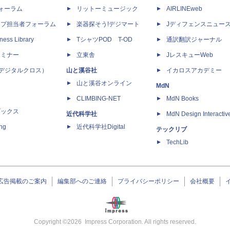
dフォーラム
リットーミュージック
AIRLINEweb
ップ担当者フォーラム
楽器探そう!デジマート
Jディフェンスニュー
ness Library
TシャツPOD T-OD
通訳翻訳ジャーナル
セミナー
立東舎
JレスキューWeb
 X（デジタルクロス）
山と溪谷社
イカロスアカデミー
山と溪谷オンライン
MdN
CLIMBING-NET
MdN Books
ブックス
近代科学社
MdN Design Interactiv
ing
近代科学社Digital
テックリブ
TechLib
広告掲載のご案内
編集部へのご連絡
プライバシーポリシー
会社概要
Copyright ©
2026
Impress Corporation. All rights reserved.