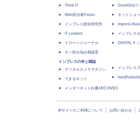
Think IT
SmartGri
Web担当者Forum
ネットショ
インプレス総合研究所
Impress Busi
IT Leaders
インプレス
ドローンジャーナル
DIGITAL
ネッ担お悩み相談室
インプレスの本と雑誌
インプレス
デジタルカメラマガジン
NextPublish
できるネット
インターネット白書ARCHIVES
本サイトのご利用について
お問い合わせ