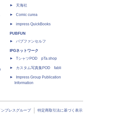
天海社
ス
Comic curea
impress QuickBooks
PUBFUN
パブファンセルフ
IPGネットワーク
TシャツPOD pTa.shop
カスタム写真集POD fabli
e
Impress Group Publication
Information
インプレスグループ
特定商取引法に基づく表示