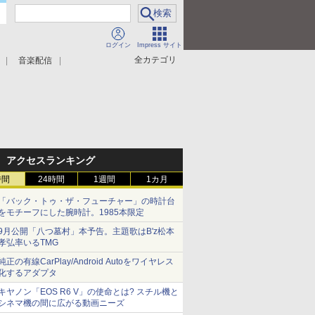
ログイン
Impress サイト
全カテゴリ
音楽配信
アクセスランキング
時間
24時間
1週間
1カ月
「バック・トゥ・ザ・フューチャー」の時計台
をモチーフにした腕時計。1985本限定
9月公開「八つ墓村」本予告。主題歌はB'z松本
孝弘率いるTMG
純正の有線CarPlay/Android Autoをワイヤレス
化するアダプタ
キヤノン「EOS R6 V」の使命とは? スチル機と
シネマ機の間に広がる動画ニーズ