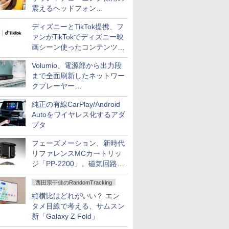
震えるヘッドフォン
「Crusher 1080 ANC」
ディズニーとTikTok提携、フ
ァンがTikTokでディズニー映
画シーン使ったコンテンツ制
作、Disney+にも配信
Volumio、電源部から出力段
まで全面刷新したネットワー
クプレーヤー
「Primo（2026）」
純正の有線CarPlay/Android
Autoをワイヤレス化するアダ
プタ
フェーズメーション、新時代
リファレンスMCカートリッ
ジ「PP-2200」。磁気回路や
ハウジングを根本から見直し
西田宗千佳のRandomTracking
縦横比はどれがいい？ エン
タメ目線で考える、サムスン
新「Galaxy Z Fold」