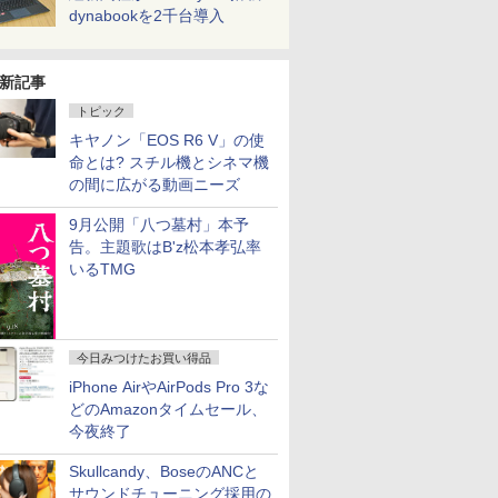
dynabookを2千台導入
新記事
トピック
キヤノン「EOS R6 V」の使
命とは? スチル機とシネマ機
の間に広がる動画ニーズ
9月公開「八つ墓村」本予
告。主題歌はB'z松本孝弘率
いるTMG
今日みつけたお買い得品
iPhone AirやAirPods Pro 3な
どのAmazonタイムセール、
今夜終了
Skullcandy、BoseのANCと
サウンドチューニング採用の