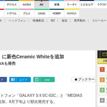
オ
ヘッドフォン
映像配信
BD
放送
業界動向
スピーカー
ェクタ
PS4
BDプレーヤー
映像配信
BD
」に新色Ceramic Whiteを追加
1
ackも発売
ブックマーク
ェア
はてブ
note
ォン「GALAXY S II SC-02C」と「MEDIAS
を追加。8月下旬より順次発売する。