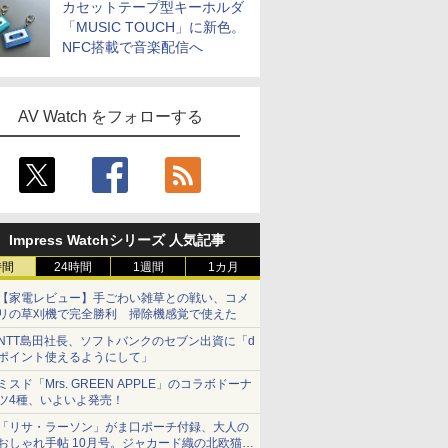
カセットテープ型キーホルダ
「MUSIC TOUCH」に新色。
NFC搭載で音楽配信へ
AV Watch をフォローする
Impress Watchシリーズ 人気記事
時間
24時間
1週間
1カ月
【家電レビュー】手ごわい雑草との戦い、コメ
リの草刈機で完全勝利 掃除機感覚で使えた
NTT島田社長、ソフトバンクのセブン出資に「d
ポイント使えるようにして」
ミスド「Mrs. GREEN APPLE」のコラボドーナ
ツ4種、いよいよ発売！
「リサ・ラーソン」がま口ポーチ付録、大人の
おしゃれ手帖 10月号。ジャカード織の北欧猫デ