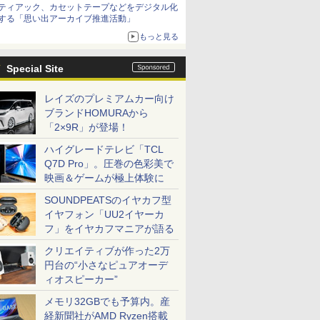
ティアック、カセットテープなどをデジタル化
する「思い出アーカイブ推進活動」
もっと見る
Special Site
レイズのプレミアムカー向け
ブランドHOMURAから
「2×9R」が登場！
ハイグレードテレビ「TCL
Q7D Pro」。圧巻の色彩美で
映画＆ゲームが極上体験に
SOUNDPEATSのイヤカフ型
イヤフォン「UU2イヤーカ
フ」をイヤカフマニアが語る
クリエイティブが作った2万
円台の“小さなピュアオーデ
ィオスピーカー”
メモリ32GBでも予算内。産
経新聞社がAMD Ryzen搭載