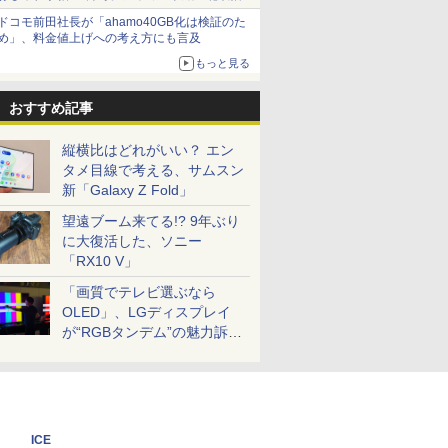
ザイン
ドコモ前田社長が「ahamo40GB化は検証のた
め」、料金値上げへの考え方にも言及
もっと見る
おすすめ記事
縦横比はどれがいい？ エン
タメ目線で考える、サムスン
新「Galaxy Z Fold」
望遠ブーム来てる!? 9年ぶり
に大復活した、ソニー
「RX10 V」
「画質でテレビ選ぶなら
OLED」、LGディスプレイ
が“RGBタンデム”の魅力訴
求。液晶とのガチ比較も
ICE