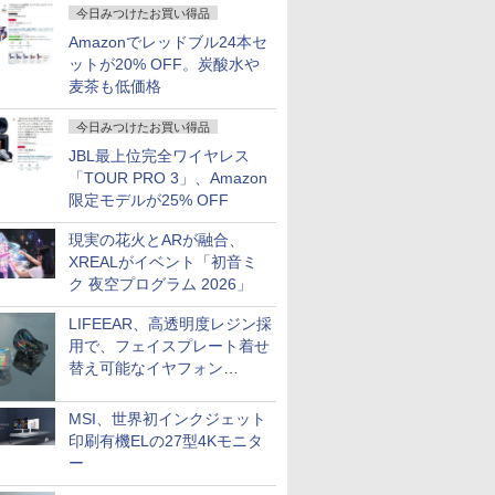
今日みつけたお買い得品
Amazonでレッドブル24本セ
ットが20% OFF。炭酸水や
麦茶も低価格
今日みつけたお買い得品
JBL最上位完全ワイヤレス
「TOUR PRO 3」、Amazon
限定モデルが25% OFF
現実の花火とARが融合、
XREALがイベント「初音ミ
ク 夜空プログラム 2026」
LIFEEAR、高透明度レジン採
用で、フェイスプレート着せ
替え可能なイヤフォン
「Nova Shell」
MSI、世界初インクジェット
印刷有機ELの27型4Kモニタ
ー