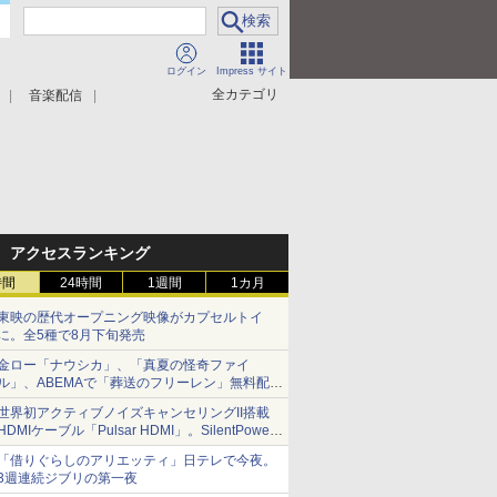
ログイン
Impress サイト
全カテゴリ
音楽配信
アクセスランキング
時間
24時間
1週間
1カ月
東映の歴代オープニング映像がカプセルトイ
に。全5種で8月下旬発売
金ロー「ナウシカ」、「真夏の怪奇ファイ
ル」、ABEMAで「葬送のフリーレン」無料配信
など。夏の特番・配信情報
世界初アクティブノイズキャンセリングII搭載
HDMIケーブル「Pulsar HDMI」。SilentPower
から
「借りぐらしのアリエッティ」日テレで今夜。
3週連続ジブリの第一夜