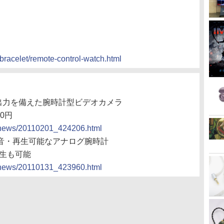
-bracelet/remote-control-watch.html
V出力を備えた腕時計型ビデオカメラ
00円
cs/news/20110201_424206.html
録音・再生可能なアナログ腕時計
再生も可能
cs/news/20110131_423960.html