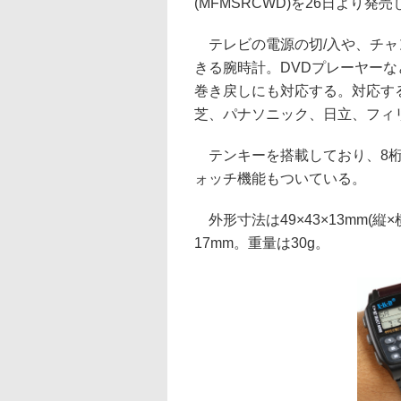
(MFMSRCWD)を26日より発売
テレビの電源の切/入や、チャ
きる腕時計。DVDプレーヤー
巻き戻しにも対応する。対応す
芝、パナソニック、日立、フィ
テンキーを搭載しており、8桁の
ォッチ機能もついている。
外形寸法は49×43×13mm(縦
17mm。重量は30g。