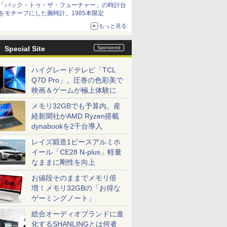
「バック・トゥ・ザ・フューチャー」の時計台
をモチーフにした腕時計。1985本限定
もっと見る
Special Site
ハイグレードテレビ「TCL
Q7D Pro」。圧巻の色彩美で
映画＆ゲームが極上体験に
メモリ32GBでも予算内。産
経新聞社がAMD Ryzen搭載
dynabookを2千台導入
レイズ鍛造1ピースアルミホ
イール「CE28 N-plus」軽量
なままに剛性を向上
お値段そのままでメモリ倍
増！メモリ32GBの「お得な
ゲーミングノート」
総合オーディオブランドに進
化するSHANLINGとは何者