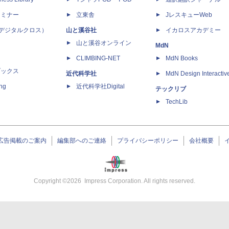
セミナー
立東舎
JレスキューWeb
 X（デジタルクロス）
山と溪谷社
イカロスアカデミー
山と溪谷オンライン
MdN
CLIMBING-NET
MdN Books
ブックス
近代科学社
MdN Design Interactiv
ing
近代科学社Digital
テックリブ
TechLib
広告掲載のご案内
編集部へのご連絡
プライバシーポリシー
会社概要
Copyright ©
2026
Impress Corporation. All rights reserved.