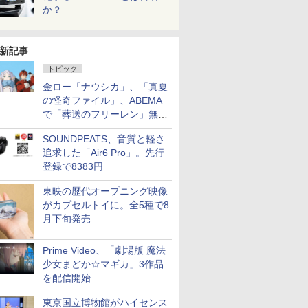
か？
新記事
トピック
金ロー「ナウシカ」、「真夏
の怪奇ファイル」、ABEMA
で「葬送のフリーレン」無料
配信など。夏の特番・配信情
SOUNDPEATS、音質と軽さ
報
追求した「Air6 Pro」。先行
登録で8383円
東映の歴代オープニング映像
がカプセルトイに。全5種で8
月下旬発売
Prime Video、「劇場版 魔法
少女まどか☆マギカ」3作品
を配信開始
東京国立博物館がハイセンス