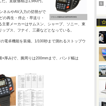
した。直販価格は1,980円。
ンネルやAV入力の切替がで
などの再生・停止・早送り・
リモコン内蔵Watch(MFMSRCWD)
る主要メーカーはサムスン、シャープ、ソニー、東
リップス、フナイ、三菱などとなっている。
電卓機能を装備。1/100秒まで測れるストップウ
×横×厚み)で、腕周りは200mmまで、バンド幅は