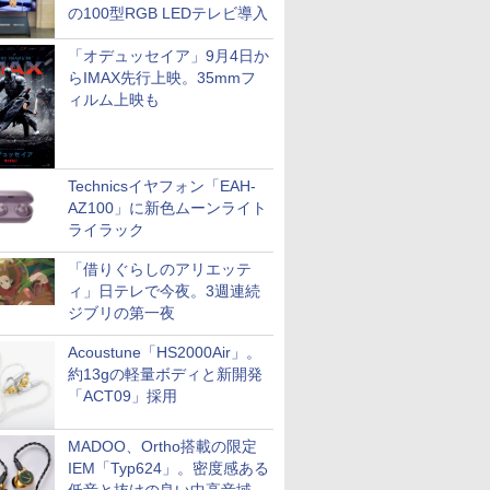
の100型RGB LEDテレビ導入
「オデュッセイア」9月4日か
らIMAX先行上映。35mmフ
ィルム上映も
Technicsイヤフォン「EAH-
AZ100」に新色ムーンライト
ライラック
「借りぐらしのアリエッテ
ィ」日テレで今夜。3週連続
ジブリの第一夜
Acoustune「HS2000Air」。
約13gの軽量ボディと新開発
「ACT09」採用
MADOO、Ortho搭載の限定
IEM「Typ624」。密度感ある