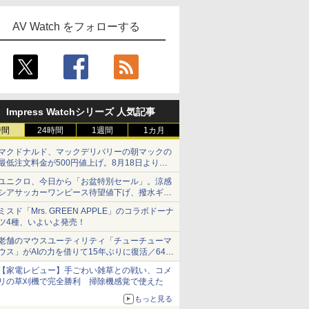
AV Watch をフォローする
Impress Watchシリーズ 人気記事
時間
24時間
1週間
1カ月
マクドナルド、マックデリバリーの朝マックの
最低注文料金が500円値上げ。8月18日より
1,500円から受付
ユニクロ、今日から「お盆特別セール」。涼感
シアサッカーワンピース待望値下げ、撥水ギア
ショーツは1990円に
ミスド「Mrs. GREEN APPLE」のコラボドーナ
ツ4種、いよいよ発売！
老舗のマウスユーティリティ「チューチューマ
ウス」がAIの力を借りて15年ぶりに復活／64bit
化、Windows 10/11、「Chrome」も走り回
【家電レビュー】手ごわい雑草との戦い、コメ
る。復活記念で2026年末まで500円
リの草刈機で完全勝利 掃除機感覚で使えた
もっと見る