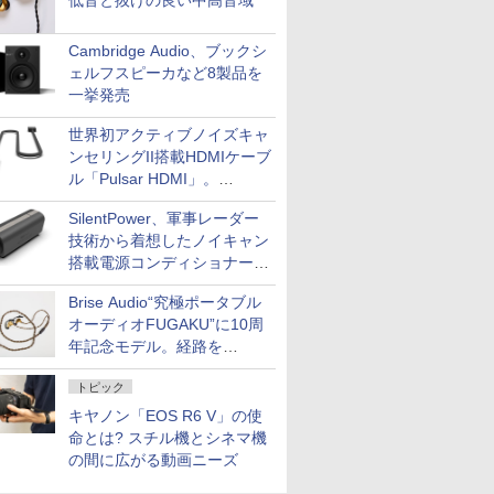
低音と抜けの良い中高音域
Cambridge Audio、ブックシ
ェルフスピーカなど8製品を
一挙発売
世界初アクティブノイズキャ
ンセリングII搭載HDMIケーブ
ル「Pulsar HDMI」。
SilentPowerから
SilentPower、軍事レーダー
技術から着想したノイキャン
搭載電源コンディショナー
「AC iPurifier2」
Brise Audio“究極ポータブル
オーディオFUGAKU”に10周
年記念モデル。経路を
NISHIKIで統一。400万円
トピック
キヤノン「EOS R6 V」の使
命とは? スチル機とシネマ機
の間に広がる動画ニーズ