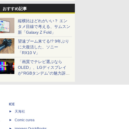
おすすめ記事
縦横比はどれがいい？ エン
タメ目線で考える、サムスン
新「Galaxy Z Fold」
望遠ブーム来てる!? 9年ぶり
に大復活した、ソニー
「RX10 V」
「画質でテレビ選ぶなら
OLED」、LGディスプレイ
が“RGBタンデム”の魅力訴
求。液晶とのガチ比較も
ICE
天海社
ス
Comic curea
impress QuickBooks