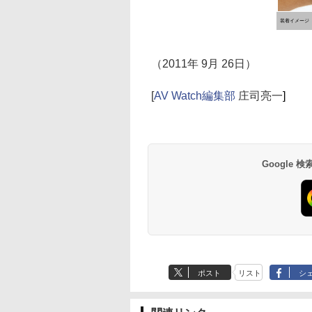
装着イメージ
（2011年 9月 26日）
[
AV Watch編集部
庄司亮一
]
Google
ポスト
リスト
シ