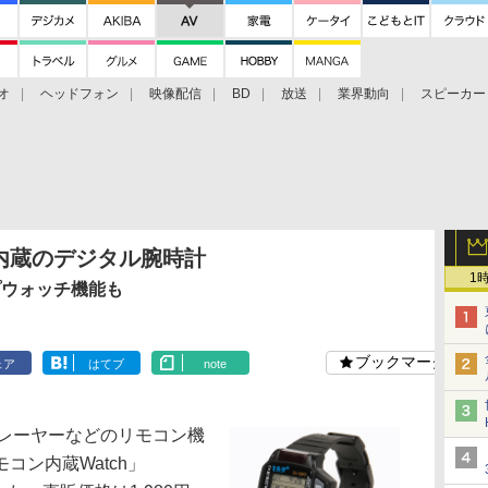
オ
ヘッドフォン
映像配信
BD
放送
業界動向
スピーカー
ェクタ
PS4
BDプレーヤー
映像配信
BD
内蔵のデジタル腕時計
1
プウォッチ機能も
ブックマーク
ェア
はてブ
note
レーヤーなどのリモコン機
コン内蔵Watch」