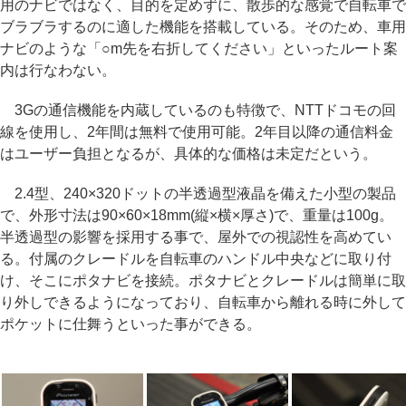
用のナビではなく、目的を定めずに、散歩的な感覚で自転車で
ブラブラするのに適した機能を搭載している。そのため、車用
ナビのような「○m先を右折してください」といったルート案
内は行なわない。
3Gの通信機能を内蔵しているのも特徴で、NTTドコモの回
線を使用し、2年間は無料で使用可能。2年目以降の通信料金
はユーザー負担となるが、具体的な価格は未定だという。
2.4型、240×320ドットの半透過型液晶を備えた小型の製品
で、外形寸法は90×60×18mm(縦×横×厚さ)で、重量は100g。
半透過型の影響を採用する事で、屋外での視認性を高めてい
る。付属のクレードルを自転車のハンドル中央などに取り付
け、そこにポタナビを接続。ポタナビとクレードルは簡単に取
り外しできるようになっており、自転車から離れる時に外して
ポケットに仕舞うといった事ができる。