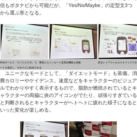
信もポタナビから可能だが、「Yes/No/Maybe」の定型文3つ
から選ぶ形となる。
Webサービス「サイクルラボ」で、事前にル
メッセージ送受信機能も搭載
表示レイアウトをカスタマイズでき
ートを策定し、ポタナビに転送できる
ユニークなモードとして、「ダイエットモード」も装備。消
費カロリーやケイデンス、速度などをキャラクターのビジュア
ルでわかりやすく表示するもので、脂肪が燃焼されているとキ
ャラクターの両脇に炎のアイコンがでたり、頑張りすぎている
と判断されるとキャラクターがヘトヘトに疲れた様子になると
いった変化が楽しめる。