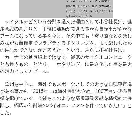
う「スポーツサイクリスト層」が300万人、
移動手段として使う「一般層」は7,000万人
だという。ポナビはスポーツサイクリスト層
をターゲットとしている
サイクルナビという分野を選んだ理由として小谷社長は、健
康意識の高まりと、手軽に運動ができる事から自転車が静かな
ブームになっている事を挙げ、その中でも「寄り道などを楽し
みながら自転車でブラブラするポタリングを、より楽しむため
の製品ができないかと考えた」という。さらに小谷社長は、
「カーナビの延長線上ではなく、従来のサイクルコンピュータ
とも違うもの」と語り、「ポタリング」に最適化した事を最大
の魅力としてアピール。
欧州を中心に、海外でもスポーツとしての大きな自転車市場
がある事から「2015年には海外展開も含め、100万台の販売目
標を掲げている。今後もこのような新規事業製品を積極的に展
開し、幅広い年齢層のパイオニアファンを作っていきたい」と
した。