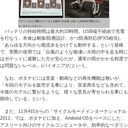
グラフィカルに消費カロリーなどを確認でき
会場には様々な自転車が用意された
る「ダイエットモード」
バッテリの持続時間は最大約10時間。USB端子経由で充電
を行なう。本体は耐振/防塵設計、かつ防滴対応(IPX5相当)。
「あらゆる方向から噴流水をかけても動作する」という規格
で、実際の使用では「台風のような物凄い大雨の中を走る時に
はポケットに避難した方が安心だが、通常の雨がかかる程度で
は問題ないレベル」(パイオニア)だという。
なお、ポタナビには音楽・動画などの再生機能は無いが、
「今回のモデルを販売する事により、音楽再生なども含めて、
今後のモデルに繋がるような、様々な意見が寄せられる事にも
期待している」という。
また、11月4日からの「サイクルモードインターナショナル
2011」では、ポタナビに加え、Android OSをベースにした、
アスリート向けのサイクルコンピュータや、効率的なペダリン