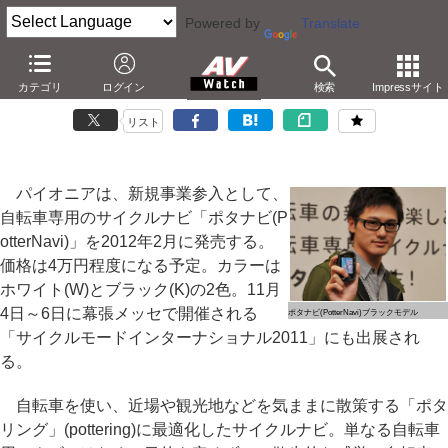
Powered by
Translate
パイオニア、自転車用ナビ参入。「ポタナビ」発表
カテゴリ
ログイン
検索
Impressサイト
－3G通信2年間無料。自由な自転車散策に最適化
リスト
パイオニアは、新規事業参入として、
自転車専用のサイクルナビ「ポタナビ(P
otterNavi)」を2012年2月に発売する。
価格は4万円程度になる予定。カラーは
ホワイト(W)とブラック(K)の2色。11月
4日～6日に幕張メッセで開催される
ポタナビ(PotterNavi)ブラックモデル
「サイクルモードインターナショナル2011」にも出展され
る。
自転車を使い、近場や観光地などを気ままに散策する「ポタ
リング」(pottering)に最適化したサイクルナビ。単なる自転車