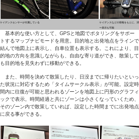
ケイデンスセンサーが付属している
ケイデンスなどの情報をもとに、消
ー表示も可能
基本的な使い方として、GPSと地図でポタリングをサポー
トするマップナビモードを用意。目的地と出発地点をラインで
結んで地図上に表示し、自車位置も表示する。これにより、目
的地の方向を意識しながらも、自由な寄り道ができ、散策して
も目的地を見失わずに移動ができる。
また、時間を決めて散策したり、日没までに帰りたいといっ
た状況に対応するため「タイムサークル表示」が可能。設定時
間内に往復が可能と思われるゾーンを地図上に円形のグラフィ
ックで表示。時間経過と共にゾーンは小さくなっていくため、
そのゾーン内で散策していれば、設定した時間までに出発地点
に戻る事ができる。