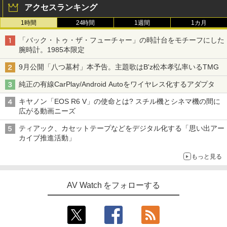
アクセスランキング
1時間
24時間
1週間
1カ月
「バック・トゥ・ザ・フューチャー」の時計台をモチーフにした
腕時計。1985本限定
9月公開「八つ墓村」本予告。主題歌はB'z松本孝弘率いるTMG
純正の有線CarPlay/Android Autoをワイヤレス化するアダプタ
キヤノン「EOS R6 V」の使命とは? スチル機とシネマ機の間に
広がる動画ニーズ
ティアック、カセットテープなどをデジタル化する「思い出アー
カイブ推進活動」
もっと見る
AV Watch をフォローする