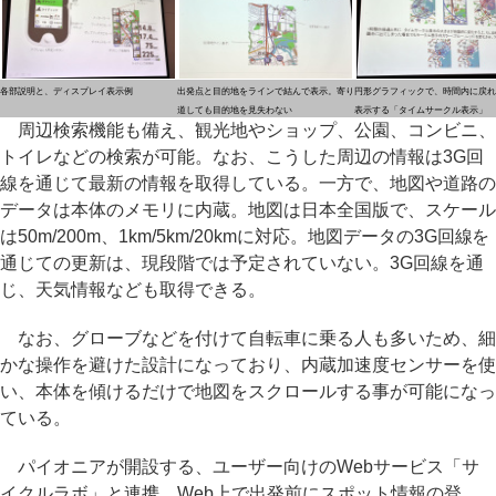
各部説明と、ディスプレイ表示例
出発点と目的地をラインで結んで表示。寄り
円形グラフィックで、時間内に戻れ
道しても目的地を見失わない
表示する「タイムサークル表示」
周辺検索機能も備え、観光地やショップ、公園、コンビニ、
トイレなどの検索が可能。なお、こうした周辺の情報は3G回
線を通じて最新の情報を取得している。一方で、地図や道路の
データは本体のメモリに内蔵。地図は日本全国版で、スケール
は50m/200m、1km/5km/20kmに対応。地図データの3G回線を
通じての更新は、現段階では予定されていない。3G回線を通
じ、天気情報なども取得できる。
なお、グローブなどを付けて自転車に乗る人も多いため、細
かな操作を避けた設計になっており、内蔵加速度センサーを使
い、本体を傾けるだけで地図をスクロールする事が可能になっ
ている。
パイオニアが開設する、ユーザー向けのWebサービス「サ
イクルラボ」と連携。Web上で出発前にスポット情報の登