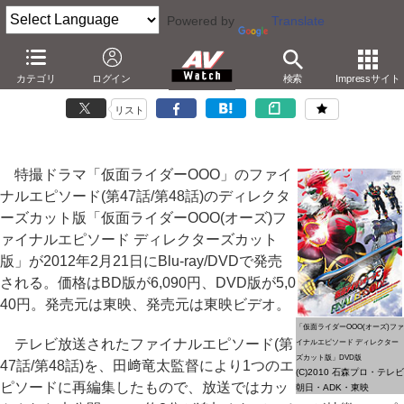
Powered by
Translate
「仮面ライダーOOO」最終エピソードがDC版でBD/DVD化
カテゴリ
ログイン
検索
Impressサイト
－47&48話に約8分の未公開シーンを追加して1本に
リスト
特撮ドラマ「仮面ライダーOOO」のファイ
ナルエピソード(第47話/第48話)のディレクタ
ーズカット版「仮面ライダーOOO(オーズ)フ
ァイナルエピソード ディレクターズカット
版」が2012年2月21日にBlu-ray/DVDで発売
される。価格はBD版が6,090円、DVD版が5,0
40円。発売元は東映、発売元は東映ビデオ。
「仮面ライダーOOO(オーズ)ファ
テレビ放送されたファイナルエピソード(第
イナルエピソード ディレクター
ズカット版」DVD版
47話/第48話)を、田﨑竜太監督により1つのエ
(C)2010 石森プロ・テレビ
ピソードに再編集したもので、放送ではカッ
朝日・ADK・東映