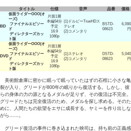
タイトル
仕様
音声
品番
価格
仮面ライダーOOO(オ
片面1層
ーズ)
本編54分
(1)ドルビーTrueHDス
ファイナルエピソー
BSTD-
6,090
BD
予定
テレオ
ド
08623
円
16:9
(2)コメンタリ
ディレクターズカッ
1080p
ト版
仮面ライダーOOO(オ
片面1層
ーズ)
本編54分
ファイナルエピソー
(1)ステレオ
DSTD-
5,040
DVD
予定
ド
(2)コメンタリ
08623
円
16:9
ディレクターズカッ
1080p
ト版
美術館倉庫に密かに眠って眠っていたはずの石棺に小さな亀
裂が入り、グリードが800年の眠りから復活する。しかし、彼
らの身体の力の源となるメダルが足りず、その復活は不完全。
グリードたちは完全復活のため、メダルを探し求める。そのた
めに、人間たちの欲望をエサに成長する、ヤミーを作り出しな
がら……。
グリード復活の事件に巻き込まれた映司は、持ち前の正義感