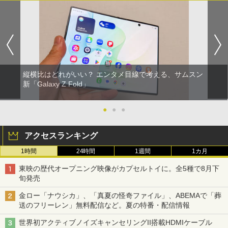
縦横比はどれがいい？ エンタメ目線で考える、サムスン
新「Galaxy Z Fold」
●
●
●
アクセスランキング
1時間
24時間
1週間
1カ月
東映の歴代オープニング映像がカプセルトイに。全5種で8月下
旬発売
金ロー「ナウシカ」、「真夏の怪奇ファイル」、ABEMAで「葬
送のフリーレン」無料配信など。夏の特番・配信情報
世界初アクティブノイズキャンセリングII搭載HDMIケーブル