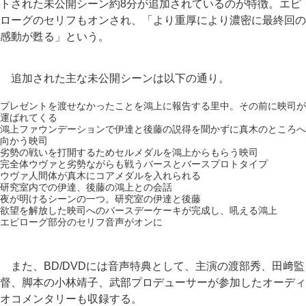
トされた未公開シーン約8分が追加されているのが特徴。エピ
ローグのセリフもオンされ、「より重厚により濃密に最終回の
感動が甦る」という。
追加された主な未公開シーンは以下の通り。
プレゼントを渡せなかったことを鴻上に報告する里中。その前に映司が
運ばれてくる
鴻上ファウンデーションで伊達と後藤の説得を聞かずに真木のところへ
向かう映司
劣勢の戦いを打開するためセルメダルを鴻上からもらう映司
完全体ウヴァと劣勢ながらも戦うバースとバースプロトタイプ
ウヴァ人間体が真木にコアメダルを入れられる
研究室内での伊達、後藤の鴻上との会話
夜が明けるシーンの一つ。研究室の伊達と後藤
欲望を解放した映司へのバースデーケーキが完成し、吼える鴻上
エピローグ部分のセリフ音声がオンに
また、BD/DVDには音声特典として、主演の渡部秀、田﨑監
督、脚本の小林靖子、武部プロデューサーが参加したオーディ
オコメンタリーも収録する。