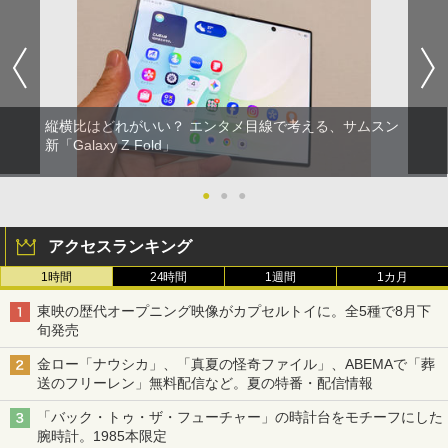
縦横比はどれがいい？ エンタメ目線で考える、サムスン
新「Galaxy Z Fold」
●
●
●
アクセスランキング
1時間
24時間
1週間
1カ月
東映の歴代オープニング映像がカプセルトイに。全5種で8月下
旬発売
金ロー「ナウシカ」、「真夏の怪奇ファイル」、ABEMAで「葬
送のフリーレン」無料配信など。夏の特番・配信情報
「バック・トゥ・ザ・フューチャー」の時計台をモチーフにした
腕時計。1985本限定