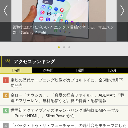
縦横比はどれがいい？ エンタメ目線で考える、サムスン
新「Galaxy Z Fold」
●
●
●
アクセスランキング
1時間
24時間
1週間
1カ月
東映の歴代オープニング映像がカプセルトイに。全5種で8月下
旬発売
金ロー「ナウシカ」、「真夏の怪奇ファイル」、ABEMAで「葬
送のフリーレン」無料配信など。夏の特番・配信情報
世界初アクティブノイズキャンセリングII搭載HDMIケーブル
「Pulsar HDMI」。SilentPowerから
「バック・トゥ・ザ・フューチャー」の時計台をモチーフにした