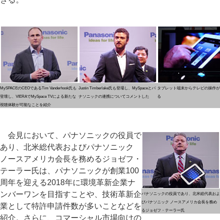
MySPACEのCEOであるTim Vanderhook氏も
Justin Timberlake氏も登場し、MySpaceとパ
タブレット端末からテレビの操作が
登壇し、VIERAでMySpace TVによる新たな
ナソニックの連携についてコメントした
る
視聴体験が可能なことを紹介
会見において、パナソニックの役員で
あり、北米総代表およびパナソニック
ノースアメリカ会長を務めるジョゼフ・
テーラー氏は、パナソニックが創業100
周年を迎える2018年に環境革新企業ナ
ンバーワンを目指すことや、技術革新企
パナソニックの役員であり、北米総代表およ
びパナソニック ノースアメリカ会長を務め
業として特許申請件数が多いことなどを
るジョゼフ・テーラー氏
紹介。さらに、コマーシャル市場向けの