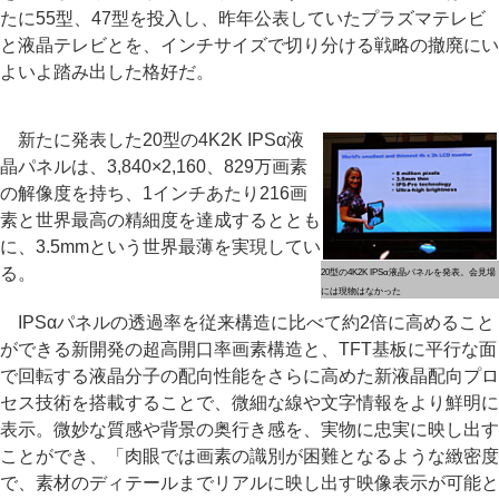
たに55型、47型を投入し、昨年公表していたプラズマテレビ
と液晶テレビとを、インチサイズで切り分ける戦略の撤廃にい
よいよ踏み出した格好だ。
新たに発表した20型の4K2K IPSα液
晶パネルは、3,840×2,160、829万画素
の解像度を持ち、1インチあたり216画
素と世界最高の精細度を達成するととも
に、3.5mmという世界最薄を実現してい
る。
20型の4K2K IPSα液晶パネルを発表。会見場
には現物はなかった
IPSαパネルの透過率を従来構造に比べて約2倍に高めること
ができる新開発の超高開口率画素構造と、TFT基板に平行な面
で回転する液晶分子の配向性能をさらに高めた新液晶配向プロ
セス技術を搭載することで、微細な線や文字情報をより鮮明に
表示。微妙な質感や背景の奥行き感を、実物に忠実に映し出す
ことができ、「肉眼では画素の識別が困難となるような緻密度
で、素材のディテールまでリアルに映し出す映像表示が可能と