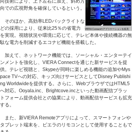
向技術により、上下左右に加え、斜め方
向での広視野角を確保しているという。
そのほか、高効率LEDバックライトな
どの採用により、従来比25％の省電力
VIERA Connectのアプリケーションを拡充
を実現。視聴状況や環境に応じて、テレビ本体や接続機器の無
駄な電力を削減するエコナビ機能を搭載した。
加えて、ネットワーク機能では、ソーシャル・エンターテイ
ンメントを強化し、VIERA Connectを通じた新サービスを提
供。テレビ視聴と、Skypeが同時に楽しめる機能の追加やMys
pace TVへの対応、キッズ向けサービスとしてDisney Publishi
ng Worldwideを提供する。さらに、WebブラウザではHTML5
へ対応。Ooyala.inc、Brightcove.incといった動画配信プラッ
トフォーム提供会社との協業により、動画配信サービスも拡充
する。
また、新VIERA Remoteアプリによって、スマートフォンや
タブレット端末を、ビエラのリモコンとして使用することもで
きる。