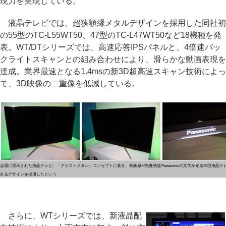
現力を実現している。
液晶テレビでは、超狭額縁メタルデザインを採用した同社初
の55型のTC-L55WT50、47型のTC-L47WT50など18機種を発
表。WT/DTシリーズでは、高速応答IPSパネルと、4倍速バッ
クライトスキャンとの組み合わせにより、滑らかな動画表現を
達成。業界最速となる1.4msの新3D超高速スキャン技術によっ
て、3D映像の二重像を低減している。
会場に展示された液晶テレビ。「グラス＋メタル」コンセプトに基き、高級感や先進感溢
Panasonicの文字が光る55型液晶テ
れるデザインを採用したという
さらに、WTシリーズでは、新液晶配