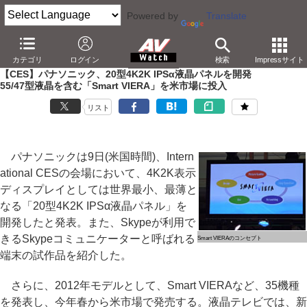
Powered by
Translate
AV Watch
イベント
CES
2012
カテゴリ
ログイン
検索
Impressサイト
【CES】パナソニック、20型4K2K IPSα液晶パネルを開発
55/47型液晶を含む「Smart VIERA」を米市場に投入
リスト
パナソニックは9日(米国時間)、Intern
ational CESの会場において、4K2K表示
ディスプレイとしては世界最小、最薄と
なる「20型4K2K IPSα液晶パネル」を
開発したと発表。また、Skypeが利用で
きるSkypeコミュニケーターと呼ばれる
Smart VIERAのコンセプト
端末の試作品を紹介した。
さらに、2012年モデルとして、Smart VIERAなど、35機種
を発表し、今年春から米市場で発売する。液晶テレビでは、新