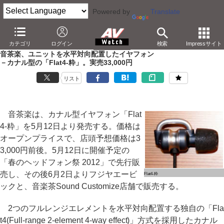
Powered by
Translate
AV Watch
製品
ヘッドフォン
カテゴリ
ログイン
検索
Impressサイト
音茶楽、ユニットを水平対向配置したイヤフォン
－カナル型の「Flat4-粋」。実売33,000円
リスト
音茶楽は、カナル型イヤフォン「Flat
4-粋」を5月12日より発売する。価格は
オープンプライスで、店頭予想価格は3
3,000円前後。5月12日に開催予定の
「春のヘッドフォン祭 2012」で先行販
売し、その後6月2日よりフジヤエービ
Flat4-粋
ックと、音楽茶Sound Customize店舗で販売する。
2つのフルレンジエレメントを水平対向配置する独自の「Fla
t4(Full-range 2-element 4-way effect)」方式を採用したカナル