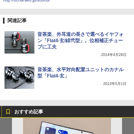
http://ocharaku.jp/sound/
関連記事
音茶楽、外耳道の長さで選べるイヤフォ
ン「Flat4-玄/緋弐型」。位相補正チュー
ブに工夫
2014年4月28日
音茶楽、水平対向配置ユニットのカナル
型「Flat4-玄」
2013年5月1日
おすすめ記事