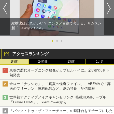
縦横比はどれがいい？ エンタメ目線で考える、サムスン
新「Galaxy Z Fold」
●
●
●
アクセスランキング
1時間
24時間
1週間
1カ月
東映の歴代オープニング映像がカプセルトイに。全5種で8月下
旬発売
金ロー「ナウシカ」、「真夏の怪奇ファイル」、ABEMAで「葬
送のフリーレン」無料配信など。夏の特番・配信情報
世界初アクティブノイズキャンセリングII搭載HDMIケーブル
「Pulsar HDMI」。SilentPowerから
「バック・トゥ・ザ・フューチャー」の時計台をモチーフにした