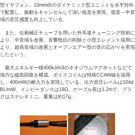
型イヤフォン。10mm径のダイナミック型ユニットを水平対向
で配置し、振動をキャンセルして深い低音を実現。低音～中音
域の音圧感度も向上している。
また、位相補正チューブを用いた外耳道チューニング技術に
より、中音域を改善。音響抵抗の削除と小型エレメント採用に
より、超高音域の改善とオープンエアー型の音の広がりを実現
したという。
最大エネルギー積400kJ/m3のネオジウムマグネットなどで
強力な磁気回路を構成。ボイスコイルは特殊CCAW線を採用
し、400mWの耐入力を実現している。出力音圧レベルは104d
BL/mW、インピーダンスは18Ω。ケーブル長は1.2mで、プラ
グはステレオミニ。重量は約17g。